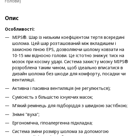
голови)
Опис
Особливості:
MIPS®. Шар із низьким коефіцієнтом тертя всередині
шолома. Цей шар розташований між вкладишем і
захисною піною EPS, дозволяючи шолому ковзати на
10-15 мм відносно голови. Це істотно знижує тиск на
мозок при косому ударі. Система захисту мозку MIPS®
розроблена таким чином, щоб ідеально вписатися в
дизайн шолома без шкоди для комфорту, посадки чи
вентиляції.
Активна і пасивна вентиляція (не регулюється);
Сумісність з більшістю існуючих масок;
М'який ремінець для підборіддя з швидкою застібкою;
Знімні "вуха";
Ергономічна, гіпоалергенна підкладка;
Система зміни розміру шолома за допомогою