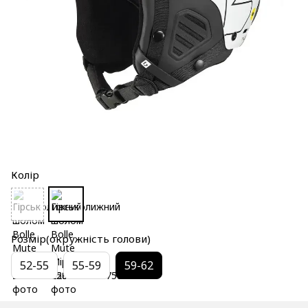
Колір
Розмір(окружність голови)
52-55
55-59
59-62