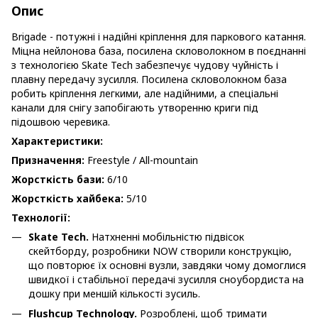
Опис
Brigade - потужні і надійні кріплення для паркового катання.
Міцна нейлонова база, посилена скловолокном в поєднанні
з технологією Skate Tech забезпечує чудову чуйність і
плавну передачу зусилля. Посилена скловолокном база
робить кріплення легкими, але надійними, а спеціальні
канали для снігу запобігають утворенню криги під
підошвою черевика.
Характеристики:
Призначення:
Freestyle / All-mountain
Жорсткість бази:
6/10
Жорсткість хайбека:
5/10
Технології:
Skate Tech.
Натхненні мобільністю підвісок
скейтборду, розробники NOW створили конструкцію,
що повторює їх основні вузли, завдяки чому домоглися
швидкої і стабільної передачі зусилля сноубордиста на
дошку при меншій кількості зусиль.
Flushcup Technology.
Розроблені, щоб тримати