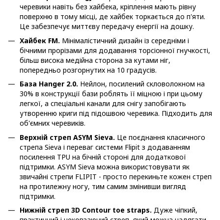
черевики навіть без хайбека, кріплення мають рівну
поверхню в тому місці, де хайбек торкається до п'яти.
Це забезпечує миттєву передачу енергії на дошку.
Хайбек FM.
Мінімалістичний дизайн із середніми і
бічними прорізами для додавання торсіонної гнучкості,
більш висока медійна сторона за кутами ніг,
попередньо розгорнутих на 10 градусів.
База Hanger 2.0.
Нейлон, посилений скловолокном на
30% в конструкції бази роблять її міцною і при цьому
легкої, а спеціальні канали для снігу запобігають
утворенню криги під підошвою черевика. Підходить для
об'ємних черевиків.
Верхній стреп ASYM Sieva.
Це поєднання класичного
стрепа Sieva і переваг системи Flipit з додаванням
посилення TPU на бічній стороні для додаткової
підтримки. ASYM Sieva можна використовувати як
звичайні стрепи FLIPIT - просто перекиньте кожен стреп
на протилежну ногу, тим самим змінивши вигляд
підтримки.
Нижній стреп 3D Contour toe straps.
Дуже чіпкий,
практичний і нековзаючий стреп, який можна надягати