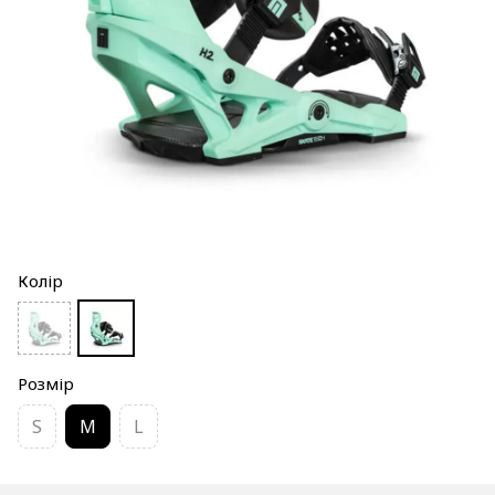
Колір
Розмір
S
M
L