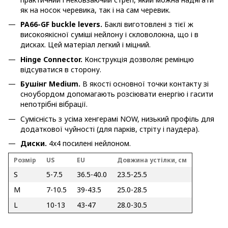
як на носок черевика, так і на сам черевик.
PA66-GF buckle levers.
Баклі виготовлені з тієї ж
високоякісної суміші нейлону і скловолокна, що і в
дисках. Цей матеріал легкий і міцний.
Hinge Connector.
Конструкція дозволяє ремінцю
відсуватися в сторону.
Бушінг Medium.
В якості основної точки контакту зі
сноубордом допомагають розсіювати енергію і гасити
непотрібні вібрації.
Сумісність з усіма хенгерамі NOW, низький профіль для
додаткової чуйності (для парків, стріту і паудера).
Диски.
4x4 посилені нейлоном.
Розмір
US
EU
Довжина устілки, см
S
5-7.5
36.5-40.0
23.5-25.5
M
7-10.5
39-43.5
25.0-28.5
L
10-13
43-47
28.0-30.5