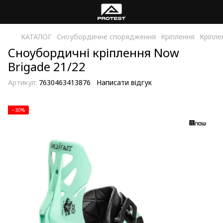
КАТАЛОГ
Сноубордичне спорядження
Кріплення
Кріпл
Сноубордичні кріплення Now
Brigade 21/22
Артикул:
7630463413876
Написати відгук
−30%