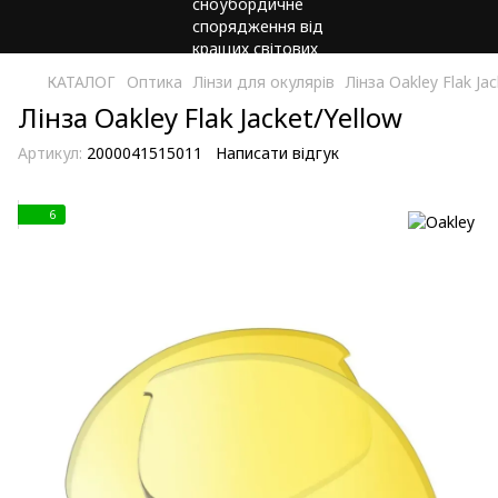
КАТАЛОГ
Оптика
Лінзи для окулярів
Лінза Oakley Flak Ja
Лінза Oakley Flak Jacket/Yellow
Артикул:
2000041515011
Написати відгук
6