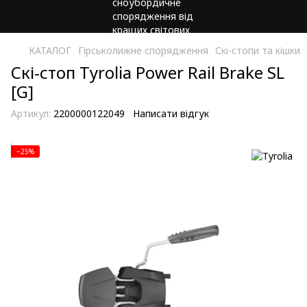
КАТАЛОГ
Гірськолижне спорядження
Скі-стопи та кішки
Скі-стоп Tyrolia Power Rail Brake SL
[G]
Артикул:
2200000122049
Написати відгук
−25%