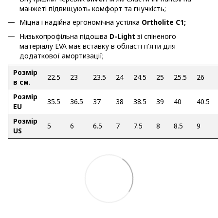
манжеті підвищують комфорт та гнучкість;
Міцна і надійна ергономічна устілка
Ortholite C1;
Низькопрофільна підошва
D-Light
зі спіненого
матеріалу EVA має вставку в області п'яти для
додаткової амортизації;
Розмір
22.5
23
23.5
24
24.5
25
25.5
26
в см.
Розмір
35.5
36.5
37
38
38.5
39
40
40.5
EU
Розмір
5
6
6.5
7
7.5
8
8.5
9
US