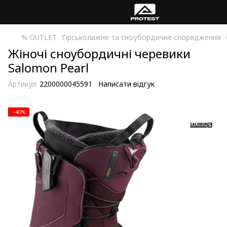
% OUTLET
Гірськолижне та сноубордичне спорядження
Жіночі сноубордичні черевики
Salomon Pearl
Артикул:
2200000045591
Написати відгук
−40%