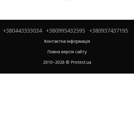
+380443333034
+380995432595
+380937437195
Контактна інформація
Повна версія сайту
2010–2026 © Protest.ua