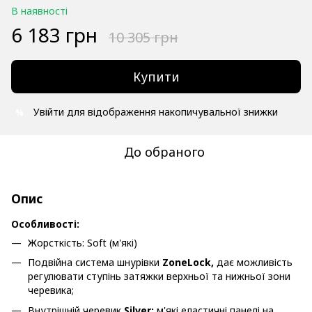
В наявності
6 183 грн
10 305 грн
Купити
Увійти
для відображення накопичувальної знижки
%
До обраного
Опис
Особливості:
Жорсткість: Soft (м'які)
Подвійна система шнурівки
ZoneLock,
дає можливість
регулювати ступінь затяжки верхньої та нижньої зони
черевика;
Внутрішній черевик
Silver:
м'які еластичні панелі на