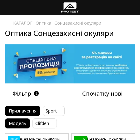
КАТАЛОГ
Оптика
Сонцезахисні окуляри
Оптика Сонцезахисні окуляри
Фільтр
Спочатку нові
2
Призначення
Sport
Модель
Clifden
NEW
6