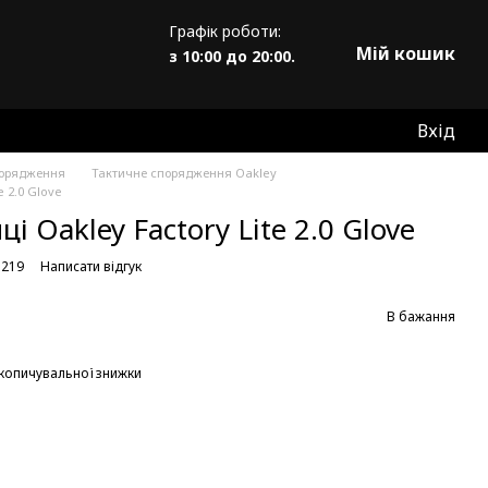
Графік роботи:
Мій кошик
з 10:00 до 20:00.
Вхід
порядження
Тактичне спорядження Oakley
e 2.0 Glove
і Oakley Factory Lite 2.0 Glove
3219
Написати відгук
В бажання
копичувальної знижки