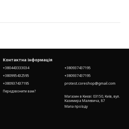
Контактна інформація
+380443333034
+380937437195
+380995432595
+380937437195
+380937437195
protest.coreshop@gmail.com
Передзвонити вам?
Магазин в Києві: 03150, Київ, вул.
Казимира Малевича, 87
Мапа проїзду