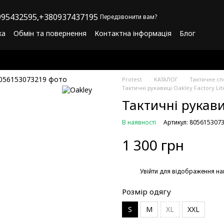
95432595,
+380937437195
Передзвонити вам?
ка
Обмін та повернення
Контактна інформація
Блог
літика конфіденційності
Програма лояльності
Protest
КАТАЛОГ
Тактичне с
Тактичні рукавиці Oakley Factory Lit
Тактичні рукавиц
В наявності
Артикул: 805615307
1 300 грн
%
Увійти
для відображення на
Розмір одягу
S
M
XL
XXL