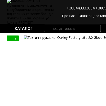
Перейти до основного контенту
+380443333034,
+3809
Про нас
Оплата і достав
Угода користувача
По
КАТАЛОГ
6