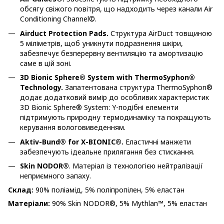
обсягу свіжого повітря, що надходить через канали Air
Conditioning Channel©.
Airduct Protection Pads.
Структура AirDuct товщиною
5 міліметрів, щоб уникнути подразнення шкіри,
забезпечує безперервну вентиляцію та амортизацію
саме в цій зоні.
3D Bionic Sphere® System with ThermoSyphon®
Technology.
Запатентована структура ThermoSyphon®
додає додатковий вимір до особливих характеристик
3D Bionic Sphere® System: Y-подібні елементи
підтримують природну термодинаміку та покращують
керування вологовиведенням.
Aktiv-Bund® for X-BIONIC®.
Еластичні манжети
забезпечують ідеальне прилягання без стискання.
Skin NODOR®
. Матеріал із технологією нейтралізації
неприємного запаху.
Склад:
90% поліамід, 5% поліпропілен, 5% еластан
Матеріали:
90% Skin NODOR®, 5% Mythlan™, 5% еластан