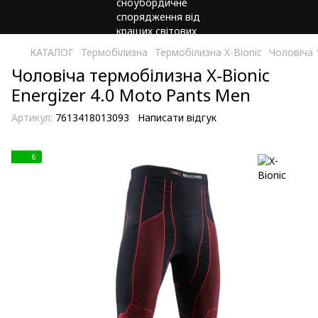
КАТАЛОГ
Термобілизна
Термобілизна X-Bionic
Чоловіча 
Чоловіча термобілизна X-Bionic
Energizer 4.0 Moto Pants Men
Артикул:
7613418013093
Написати відгук
6