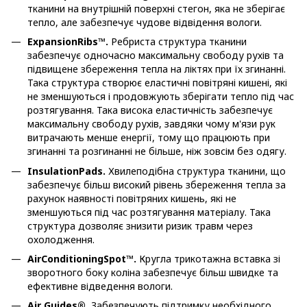
тканини на внутрішній поверхні стегон, яка не зберігає
тепло, але забезпечує чудове відвідення вологи.
ExpansionRibs™.
Ребриста структура тканини
забезпечує одночасно максимальну свободу рухів та
підвищене збереження тепла на ліктях при їх згинанні.
Така структура створює еластичні повітряні кишені, які
не зменшуються і продовжують зберігати тепло під час
розтягування. Така висока еластичність забезпечує
максимальну свободу рухів, завдяки чому м'язи рук
витрачають менше енергії, тому що працюють при
згинанні та розгинанні не більше, ніж зовсім без одягу.
InsulationPads.
Хвилеподібна структура тканини, що
забезпечує більш високий рівень збереження тепла за
рахунок наявності повітряних кишень, які не
зменшуються під час розтягування матеріалу. Така
структура дозволяє знизити ризик травм через
охолодження.
AirConditioningSpot™.
Кругла трикотажна вставка зі
зворотного боку коліна забезпечує більш швидке та
ефективне відведення вологи.
Air Guides®.
Забезпечують підтримку необхідного