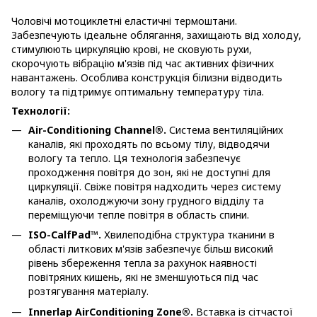
Чоловічі мотоциклетні еластичні термоштани.
Забезпечують ідеальне облягання, захищають від холоду,
стимулюють циркуляцію крові, не сковують рухи,
скорочують вібрацію м'язів під час активних фізичних
навантажень. Особлива конструкція білизни відводить
вологу та підтримує оптимальну температуру тіла.
Технології:
Air-Conditioning Channel®.
Система вентиляційних
каналів, які проходять по всьому тілу, відводячи
вологу та тепло. Ця технологія забезпечує
проходження повітря до зон, які не доступні для
циркуляції. Свіже повітря надходить через систему
каналів, охолоджуючи зону грудного відділу та
переміщуючи тепле повітря в область спини.
ISO-CalfPad™.
Хвилеподібна структура тканини в
області литкових м'язів забезпечує більш високий
рівень збереження тепла за рахунок наявності
повітряних кишень, які не зменшуються під час
розтягування матеріалу.
Innerlap AirConditioning Zone®.
Вставка із сітчастої