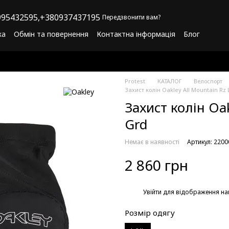
95432595,
+380937437195
Передзвонити вам?
ка
Обмін та повернення
Контактна інформація
Блог
літика конфіденційності
Програма лояльності
Protest
КАТАЛОГ
Велоспорт
Захист колін Oakley All Mountain Rz
Захист колін Oa
Grd
Немає в наявності
Артикул: 220
2 860 грн
%
Увійти
для відображення на
Розмір одягу