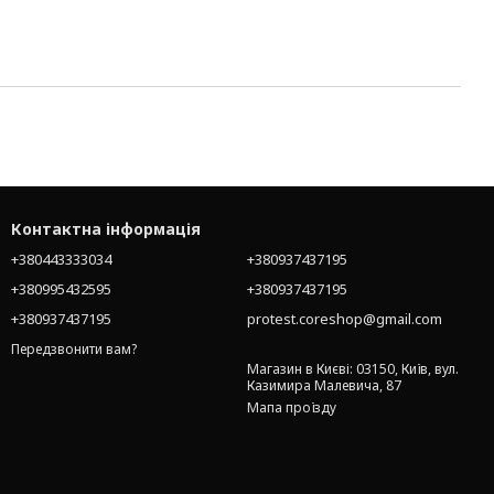
Контактна інформація
+380443333034
+380937437195
+380995432595
+380937437195
+380937437195
protest.coreshop@gmail.com
Передзвонити вам?
Магазин в Києві: 03150, Київ, вул.
Казимира Малевича, 87
Мапа проїзду