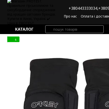
Перейти до основного контенту
+380443333034,
+3809
Про нас
Оплата і достав
Угода користувача
По
КАТАЛОГ
6