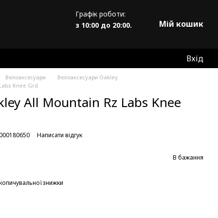
Графік роботи:
Мій кошик
з 10:00 до 20:00.
Вхід
Велоаксесуари
Велоаксесуари Oakley
 Labs Knee Grd
kley All Mountain Rz Labs Knee
0000180650
Написати відгук
В бажання
копичувальної знижки