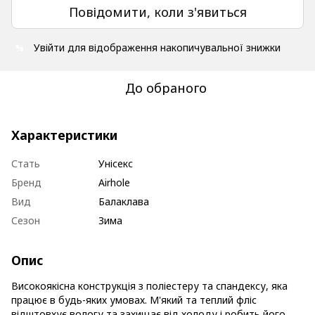
Повідомити, коли з'явиться
Увійти
для відображення накопичувальної знижки
%
До обраного
Характеристики
Стать
Унісекс
Бренд
Airhole
Вид
Балаклава
Сезон
Зима
Опис
Високоякісна конструкція з поліестеру та спандексу, яка
працює в будь-яких умовах. М'який та теплий фліс
відштовхує вологу та захищає від холоду і робить його