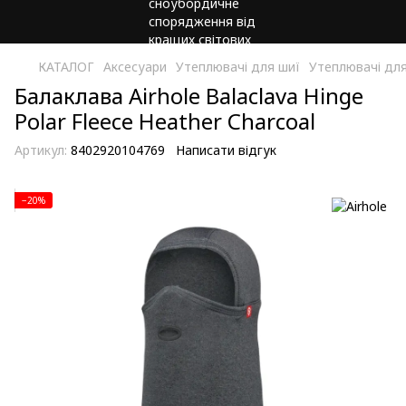
КАТАЛОГ
Аксесуари
Утеплювачі для шиї
Утеплювачі для
Балаклава Airhole Balaclava Hinge
Polar Fleece Heather Charcoal
Артикул:
8402920104769
Написати відгук
−20%