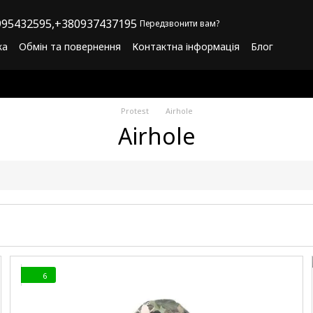
95432595,
+380937437195
Передзвонити вам?
ка
Обмін та повернення
Контактна інформація
Блог
літика конфіденційності
Програма лояльності
Protest
Airhole
Airhole
6