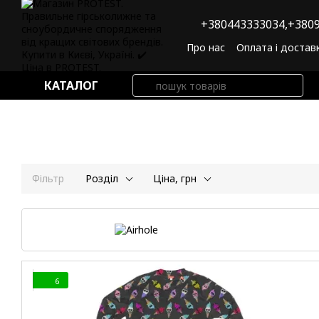
Перейти до основного контенту
+380443333034,
+3809
Про нас
Оплата і достав
Угода користувача
По
КАТАЛОГ
Фільтр
Розділ
Ціна, грн
6