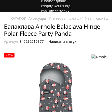
КАТАЛОГ
Аксесуари
Утеплювачі для шиї
Утеплювачі для
Балаклава Airhole Balaclava Hinge
Polar Fleece Party Panda
Артикул:
8402920153774
Написати відгук
−20%