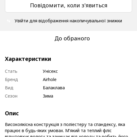
Повідомити, коли з'явиться
Увійти
для відображення накопичувальної знижки
%
До обраного
Характеристики
Стать
Унісекс
Бренд
Airhole
Вид
Балаклава
Сезон
Зима
Опис
Високоякісна конструкція з поліестеру та спандексу, яка
працює в будь-яких умовах. М'який та теплий фліс
відштовхує вологу та захищає від холоду та робить його