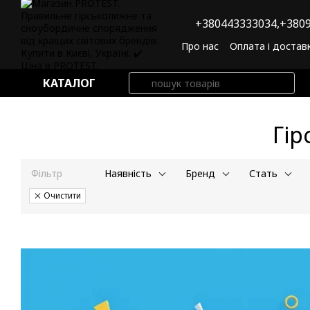
Перейти до основного контенту
+380443333034,
+3809
Про нас
Оплата і достав
Угода користувача
По
КАТАЛОГ
Гір
Фільтр
Наявність
Бренд
Стать
Очистити