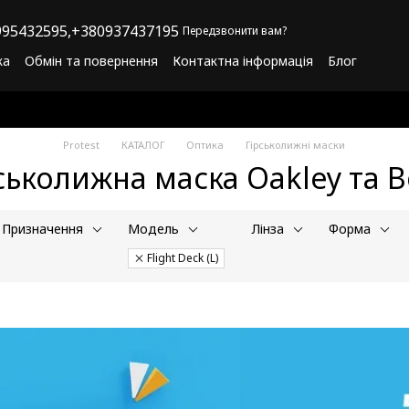
95432595,
+380937437195
Передзвонити вам?
ка
Обмін та повернення
Контактна інформація
Блог
літика конфіденційності
Програма лояльності
Protest
КАТАЛОГ
Оптика
Гірськолижні маски
ськолижна маска Oakley та B
Призначення
Модель
Лінза
Форма
Flight Deck (L)