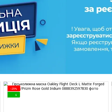
−25%
6