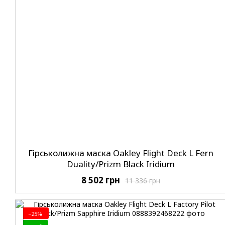
Гірськолижна маска Oakley Flight Deck L Fern
Duality/Prizm Black Iridium
8 502 грн
11 336 грн
−25%