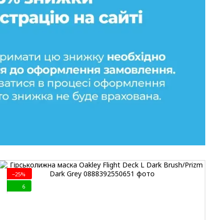
−25%
6