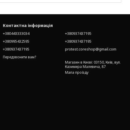
Контактна інформація
+380443333034
+380937437195
+380995432595
+380937437195
+380937437195
protest.coreshop@gmail.com
Передзвонити вам?
Магазин в Києві: 03150, Київ, вул.
Казимира Малевича, 87
Мапа проїзду