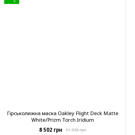
6
Гірськолижна маска Oakley Flight Deck Matte
White/Prizm Torch Iridium
8 502 грн
11 336 грн