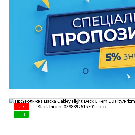
−25%
6