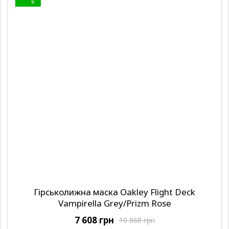
6
Гірськолижна маска Oakley Flight Deck
Vampirella Grey/Prizm Rose
7 608 грн
10 868 грн