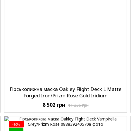
Гірськолижна маска Oakley Flight Deck L Matte
Forged Iron/Prizm Rose Gold Iridium
8 502 грн
11 336 грн
−30%