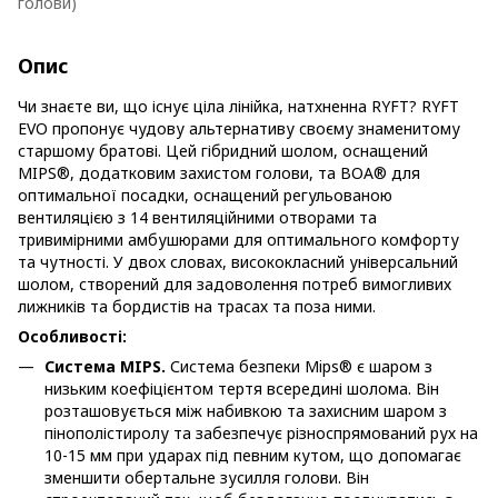
голови)
Опис
Чи знаєте ви, що існує ціла лінійка, натхненна RYFT? RYFT
EVO пропонує чудову альтернативу своєму знаменитому
старшому братові. Цей гібридний шолом, оснащений
MIPS®, додатковим захистом голови, та BOA® для
оптимальної посадки, оснащений регульованою
вентиляцією з 14 вентиляційними отворами та
тривимірними амбушюрами для оптимального комфорту
та чутності. У двох словах, висококласний універсальний
шолом, створений для задоволення потреб вимогливих
лижників та бордистів на трасах та поза ними.
Особливості:
Система MIPS.
Система безпеки Mips® є шаром з
низьким коефіцієнтом тертя всередині шолома. Він
розташовується між набивкою та захисним шаром з
пінополістиролу та забезпечує різноспрямований рух на
10-15 мм при ударах під певним кутом, що допомагає
зменшити обертальне зусилля голови. Він