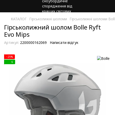
КАТАЛОГ
Гірськолижні шоломи
Гірськолижні шоломи Boll
Гірськолижний шолом Bolle Ryft
Evo Mips
Артикул:
2200000162069
Написати відгук
−25%
6