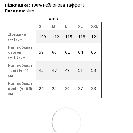
Підкладка:
100% нейлонова Таффета.
Посадка:
slim.
Atrip
S
M
L
XL
XXL
Довжина
109
112
115
118
121
(+-1) см
Напівобхват
58
60
62
64
66
стегон
(+-1,5) см
Напівобхват
45
47
49
51
53
талії (+- 1)
см
Напівобхват
24
25
26
27
28
колін (+- 0,5)
см