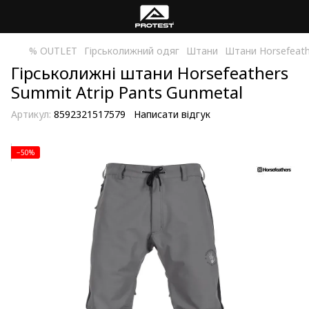
% OUTLET
Гірськолижний одяг
Штани
Штани Horsefeath
Гірськолижні штани Horsefeathers
Summit Atrip Pants Gunmetal
Артикул:
8592321517579
Написати відгук
−50%