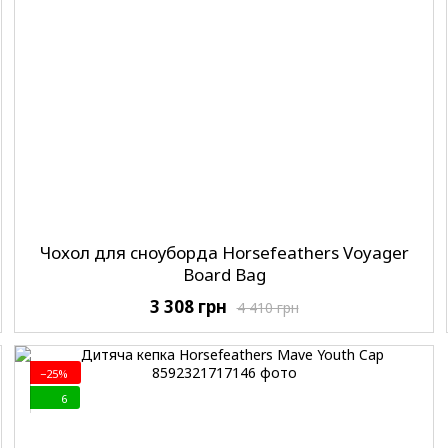
Чохол для сноуборда Horsefeathers Voyager
Board Bag
3 308 грн
4 410 грн
−25%
6