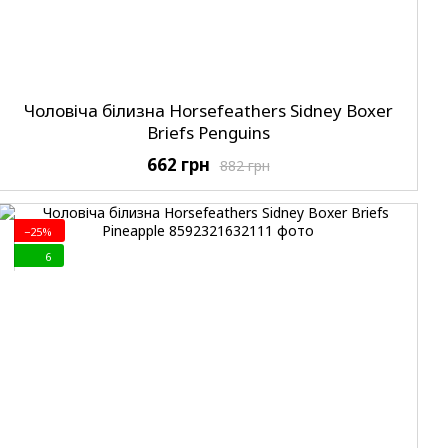
Чоловіча білизна Horsefeathers Sidney Boxer
Briefs Penguins
662 грн
882 грн
−25%
6