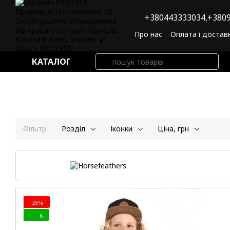
Перейти до основного контенту
+380443333034,
+3809
Про нас
Оплата і достав
Угода користувача
По
КАТАЛОГ
Фільтр
Розділ
Іконки
Ціна, грн
−25%
6