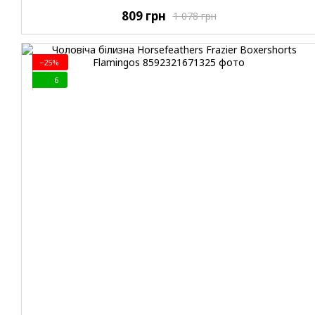
809 грн
1 078 грн
−25%
6