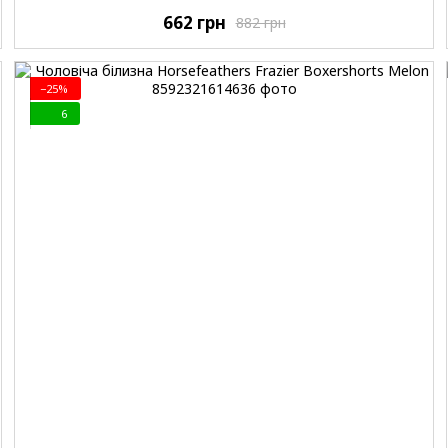
662 грн
882 грн
−25%
6