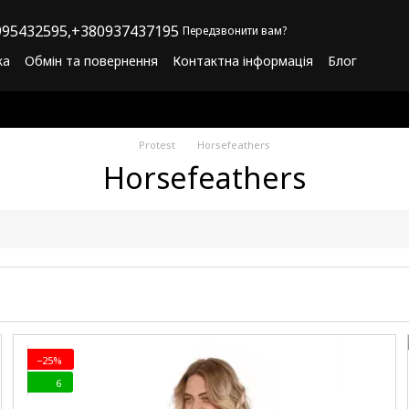
95432595,
+380937437195
Передзвонити вам?
ка
Обмін та повернення
Контактна інформація
Блог
літика конфіденційності
Програма лояльності
Protest
Horsefeathers
Horsefeathers
−25%
6