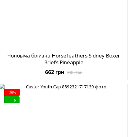
Чоловіча білизна Horsefeathers Sidney Boxer
Briefs Pineapple
662 грн
882 грн
−25%
6