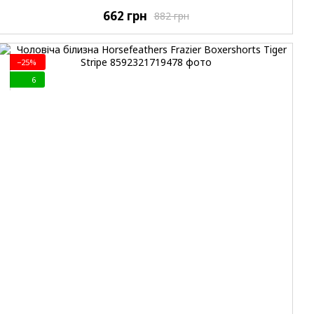
662 грн
882 грн
−25%
6