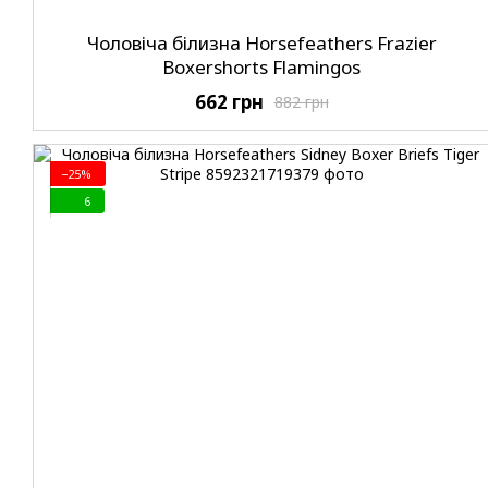
Чоловіча білизна Horsefeathers Frazier
Boxershorts Flamingos
662 грн
882 грн
−25%
6