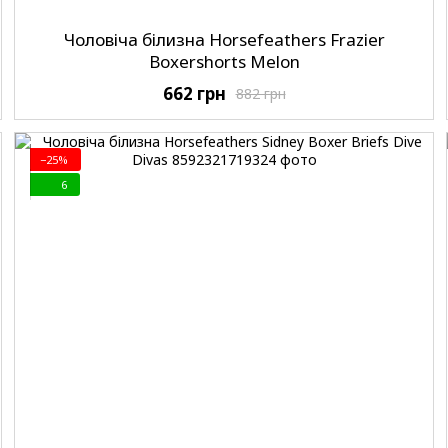
Чоловіча білизна Horsefeathers Frazier
Boxershorts Melon
662 грн
882 грн
−25%
6