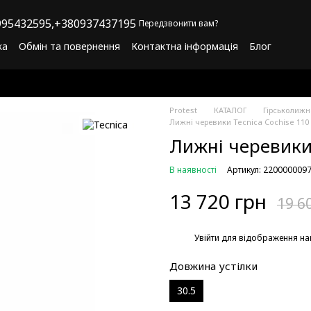
95432595,
+380937437195
Передзвонити вам?
ка
Обмін та повернення
Контактна інформація
Блог
літика конфіденційності
Програма лояльності
Protest
КАТАЛОГ
Гірськолиж
Лижні черевики Tecnica Cochise 110 
Лижні черевики 
В наявності
Артикул: 220000009
13 720 грн
19 6
%
Увійти
для відображення на
Довжина устілки
30.5