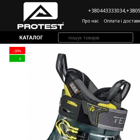
Перейти до основного контенту
+380443333034,
+3809
Про нас
Оплата і достав
Угода користувача
По
КАТАЛОГ
−30%
6