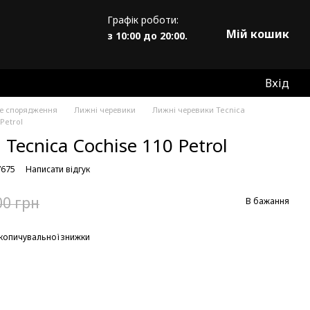
Графік роботи:
Мій кошик
з 10:00 до 20:00.
Вхід
не спорядження
Лижні черевики
Лижні черевики Tecnica
Petrol
Tecnica Cochise 110 Petrol
7675
Написати відгук
00 грн
В бажання
копичувальної знижки