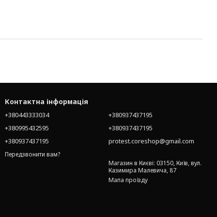
Контактна інформація
+380443333034
+380937437195
+380995432595
+380937437195
+380937437195
protest.coreshop@gmail.com
Передзвонити вам?
Магазин в Києві: 03150, Київ, вул.
Казимира Малевича, 87
Мапа проїзду