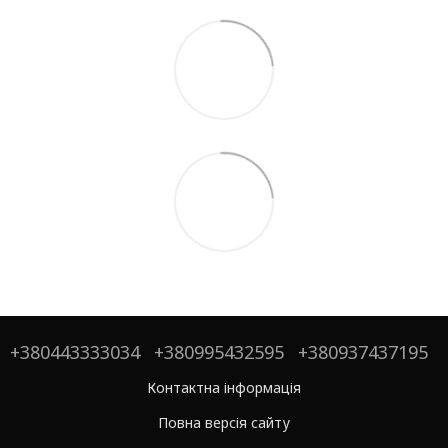
+380443333034
+380995432595
+380937437195
Контактна інформація
Повна версія сайту