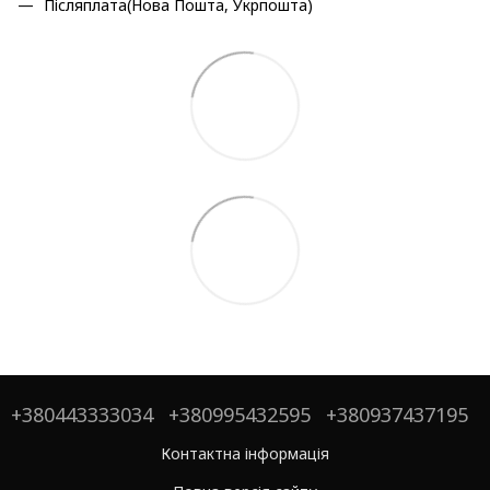
Післяплата(Нова Пошта, Укрпошта)
+380443333034
+380995432595
+380937437195
Контактна інформація