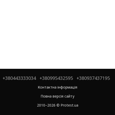
+380443333034
+380995432595
+380937437195
Контактна інформація
Повна версія сайту
2010–2026 © Protest.ua