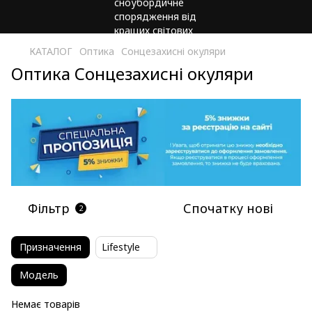
КАТАЛОГ
Оптика
Сонцезахисні окуляри
Оптика Сонцезахисні окуляри
Фільтр
Спочатку нові
2
Призначення
Lifestyle
Модель
Немає товарів