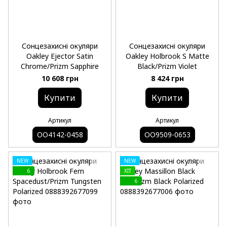
Сонцезахисні окуляри
Сонцезахисні окуляри
Oakley Ejector Satin
Oakley Holbrook S Matte
Chrome/Prizm Sapphire
Black/Prizm Violet
10 608 грн
8 424 грн
Купити
Купити
Артикул
Артикул
OO4142-0458
OO9509-0653
NEW
NEW
6
ХIT
6