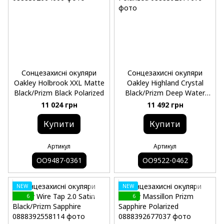
Сонцезахисні окуляри
Сонцезахисні окуляри
Oakley Holbrook XXL Matte
Oakley Highland Crystal
Black/Prizm Black Polarized
Black/Prizm Deep Water
Polarized
11 024 грн
11 492 грн
Купити
Купити
Артикул
Артикул
OO9487-0361
OO9522-0462
NEW
NEW
6
6