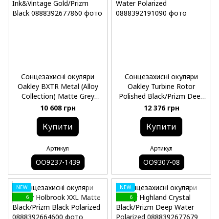
Сонцезахисні окуляри
Сонцезахисні окуляри
Oakley BXTR Metal (Alloy
Oakley Turbine Rotor
Collection) Matte Grey
Polished Black/Prizm Deep
Ink&Vintage Gold/Prizm
Water Polarized
10 608 грн
12 376 грн
Black
Купити
Купити
Артикул
Артикул
OO9237-1439
OO9307-08
NEW
NEW
6
6