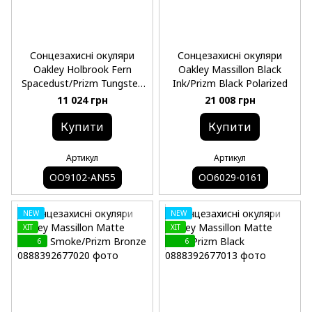
Сонцезахисні окуляри
Сонцезахисні окуляри
Oakley Holbrook Fern
Oakley Massillon Black
Spacedust/Prizm Tungsten
Ink/Prizm Black Polarized
Polarized
11 024 грн
21 008 грн
Купити
Купити
Артикул
Артикул
OO9102-AN55
OO6029-0161
NEW
NEW
ХIT
ХIT
6
6