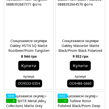
Сонцезахисні окуляри
Сонцезахисні окуляри
Oakley HSTN SQ Matte
Oakley Masseter Matte
Rootbeer/Prizm Tungsten
Black/Prizm Black Polarized
8 944 грн
9 932 грн
Купити
Купити
Артикул
Артикул
OO9533-0354
OO9486-0660
NEW
NEW
6
6