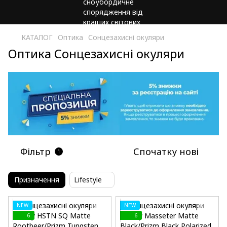
КАТАЛОГ
Оптика
Сонцезахисні окуляри
Оптика Сонцезахисні окуляри
Фільтр
Спочатку нові
1
Призначення
Lifestyle
NEW
NEW
6
6