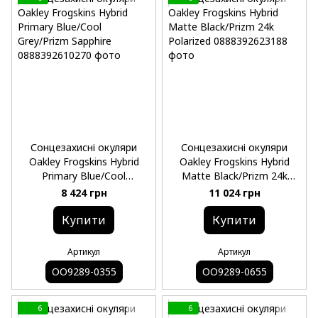
Сонцезахисні окуляри
Сонцезахисні окуляри
Oakley Frogskins Hybrid
Oakley Frogskins Hybrid
Primary Blue/Cool
Matte Black/Prizm 24k
Grey/Prizm Sapphire
Polarized
8 424 грн
11 024 грн
Купити
Купити
Артикул
Артикул
OO9289-0355
OO9289-0655
6
6