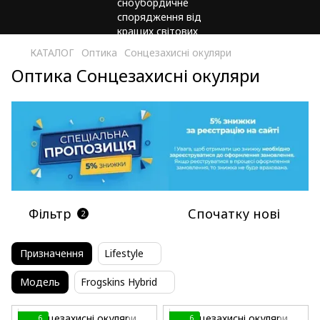
КАТАЛОГ
Оптика
Сонцезахисні окуляри
Оптика Сонцезахисні окуляри
Фільтр
Спочатку нові
2
Призначення
Lifestyle
Модель
Frogskins Hybrid
6
6