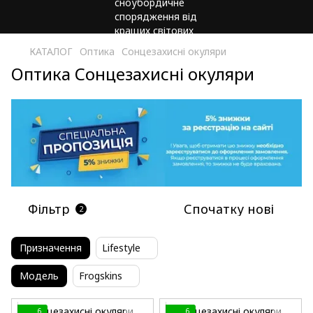
КАТАЛОГ
Оптика
Сонцезахисні окуляри
Оптика Сонцезахисні окуляри
Фільтр
Спочатку нові
2
Призначення
Lifestyle
Модель
Frogskins
6
6