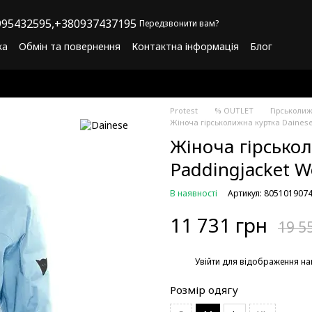
95432595,
+380937437195
Передзвонити вам?
ка
Обмін та повернення
Контактна інформація
Блог
літика конфіденційності
Програма лояльності
Protest
% OUTLET
Гірськоли
Жіноча гірськолижна куртка Daines
Жіноча гірськол
Paddingjacket 
В наявності
Артикул: 805101907
11 731 грн
19 5
%
Увійти
для відображення на
Розмір одягу