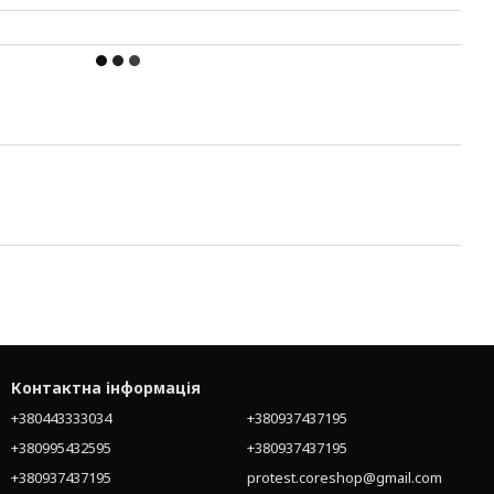
Контактна інформація
+380443333034
+380937437195
+380995432595
+380937437195
+380937437195
protest.coreshop@gmail.com