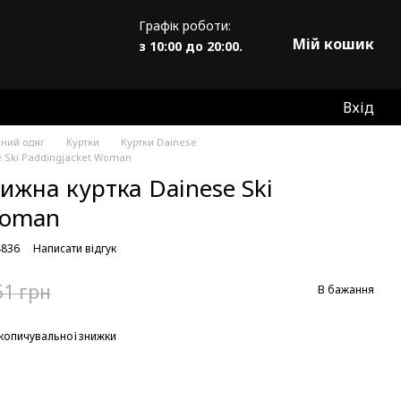
Графік роботи:
Мій кошик
з 10:00 до 20:00.
Вхід
жний одяг
Куртки
Куртки Dainese
e Ski Paddingjacket Woman
ижна куртка Dainese Ski
Woman
4836
Написати відгук
51 грн
В бажання
копичувальної знижки