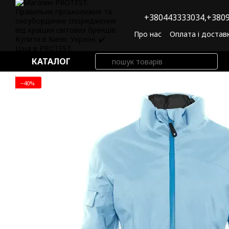
Перейти до основного контенту
+380443333034,
+3809
Про нас
Оплата і достав
Угода користувача
По
КАТАЛОГ
−40%