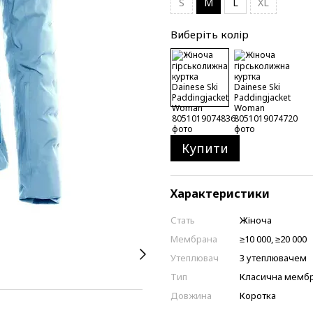
S
M
L
XL
Виберіть колір
Купити
Характеристики
Стать
Жіноча
Мембрана
≥10 000, ≥20 000
Утеплювач
З утеплювачем
Тип
Класична мембр
Довжина
Коротка