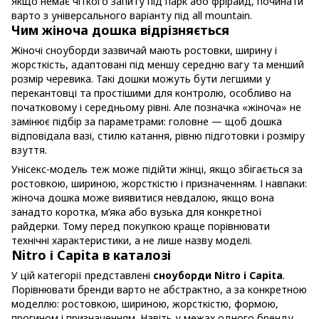
Якщо немає чіткого запиту під парк або фрірайд, починати
варто з універсального варіанту під all mountain.
Чим жіноча дошка відрізняється
Жіночі сноуборди зазвичай мають ростовки, ширину і
жорсткість, адаптовані під меншу середню вагу та менший
розмір черевика. Такі дошки можуть бути легшими у
перекантовці та простішими для контролю, особливо на
початковому і середньому рівні. Але позначка «жіноча» не
замінює підбір за параметрами: головне — щоб дошка
відповідала вазі, стилю катання, рівню підготовки і розміру
взуття.
Унісекс-модель теж може підійти жінці, якщо збігається за
ростовкою, шириною, жорсткістю і призначенням. І навпаки:
жіноча дошка може виявитися невдалою, якщо вона
занадто коротка, м’яка або вузька для конкретної
райдерки. Тому перед покупкою краще порівнювати
технічні характеристики, а не лише назву моделі.
Nitro і Capita в каталозі
У цій категорії представлені
сноуборди Nitro і Capita
.
Порівнювати бренди варто не абстрактно, а за конкретною
моделлю: ростовкою, шириною, жорсткістю, формою,
прогином і призначенням. Навіть у межах одного бренду