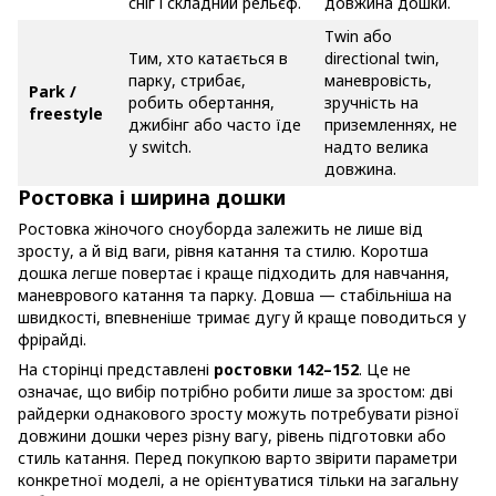
сніг і складний рельєф.
довжина дошки.
Twin або
Тим, хто катається в
directional twin,
парку, стрибає,
маневровість,
Park /
робить обертання,
зручність на
freestyle
джибінг або часто їде
приземленнях, не
у switch.
надто велика
довжина.
Ростовка і ширина дошки
Ростовка жіночого сноуборда залежить не лише від
зросту, а й від ваги, рівня катання та стилю. Коротша
дошка легше повертає і краще підходить для навчання,
маневрового катання та парку. Довша — стабільніша на
швидкості, впевненіше тримає дугу й краще поводиться у
фрірайді.
На сторінці представлені
ростовки 142–152
. Це не
означає, що вибір потрібно робити лише за зростом: дві
райдерки однакового зросту можуть потребувати різної
довжини дошки через різну вагу, рівень підготовки або
стиль катання. Перед покупкою варто звірити параметри
конкретної моделі, а не орієнтуватися тільки на загальну