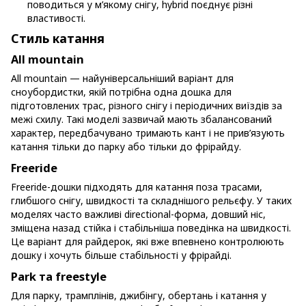
поводиться у м’якому снігу, hybrid поєднує різні
властивості.
Стиль катання
All mountain
All mountain — найуніверсальніший варіант для
сноубордистки, якій потрібна одна дошка для
підготовлених трас, різного снігу і періодичних виїздів за
межі схилу. Такі моделі зазвичай мають збалансований
характер, передбачувано тримають кант і не прив’язують
катання тільки до парку або тільки до фрірайду.
Freeride
Freeride-дошки підходять для катання поза трасами,
глибшого снігу, швидкості та складнішого рельєфу. У таких
моделях часто важливі directional-форма, довший ніс,
зміщена назад стійка і стабільніша поведінка на швидкості.
Це варіант для райдерок, які вже впевнено контролюють
дошку і хочуть більше стабільності у фрірайді.
Park та freestyle
Для парку, трамплінів, джибінгу, обертань і катання у