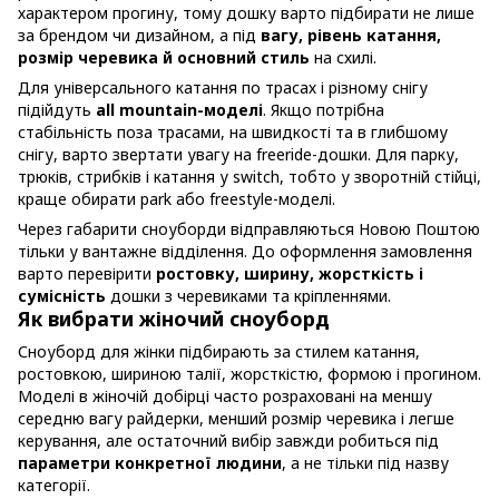
характером прогину, тому дошку варто підбирати не лише
за брендом чи дизайном, а під
вагу, рівень катання,
розмір черевика й основний стиль
на схилі.
Для універсального катання по трасах і різному снігу
підійдуть
all mountain-моделі
. Якщо потрібна
стабільність поза трасами, на швидкості та в глибшому
снігу, варто звертати увагу на freeride-дошки. Для парку,
трюків, стрибків і катання у switch, тобто у зворотній стійці,
краще обирати park або freestyle-моделі.
Через габарити сноуборди відправляються Новою Поштою
тільки у вантажне відділення. До оформлення замовлення
варто перевірити
ростовку, ширину, жорсткість і
сумісність
дошки з черевиками та кріпленнями.
Як вибрати жіночий сноуборд
Сноуборд для жінки підбирають за стилем катання,
ростовкою, шириною талії, жорсткістю, формою і прогином.
Моделі в жіночій добірці часто розраховані на меншу
середню вагу райдерки, менший розмір черевика і легше
керування, але остаточний вибір завжди робиться під
параметри конкретної людини
, а не тільки під назву
категорії.