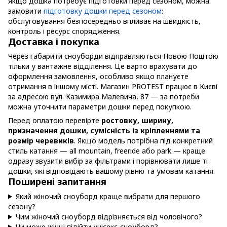
Якщо дошка потребує підготовки перед сезоном, можна
замовити
підготовку дошки перед сезоном
:
обслуговування безпосередньо впливає на швидкість,
контроль і ресурс спорядження.
Доставка і покупка
Через габарити сноуборди відправляються Новою Поштою
тільки у вантажне відділення. Це варто врахувати до
оформлення замовлення, особливо якщо плануєте
отримання в іншому місті. Магазин PROTEST працює в Києві
за адресою вул. Казимира Малевича, 87 — за потреби
можна уточнити параметри дошки перед покупкою.
Перед оплатою перевірте
ростовку, ширину,
призначення дошки, сумісність із кріпленнями та
розмір черевиків
. Якщо модель потрібна під конкретний
стиль катання — all mountain, freeride або park — краще
одразу звузити вибір за фільтрами і порівнювати лише ті
дошки, які відповідають вашому рівню та умовам катання.
Поширені запитання
Який жіночий сноуборд краще вибрати для першого
сезону?
Чим жіночий сноуборд відрізняється від чоловічого?
Чи може жінці підійти унісекс-сноуборд?