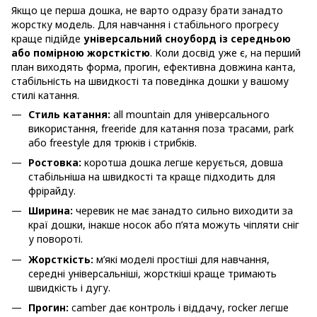
Якщо це перша дошка, не варто одразу брати занадто
жорстку модель. Для навчання і стабільного прогресу
краще підійде
універсальний сноуборд із середньою
або помірною жорсткістю
. Коли досвід уже є, на перший
план виходять форма, прогин, ефективна довжина канта,
стабільність на швидкості та поведінка дошки у вашому
стилі катання.
Стиль катання:
all mountain для універсального
використання, freeride для катання поза трасами, park
або freestyle для трюків і стрибків.
Ростовка:
коротша дошка легше керується, довша
стабільніша на швидкості та краще підходить для
фрірайду.
Ширина:
черевик не має занадто сильно виходити за
краї дошки, інакше носок або п’ята можуть чіпляти сніг
у повороті.
Жорсткість:
м’які моделі простіші для навчання,
середні універсальніші, жорсткіші краще тримають
швидкість і дугу.
Прогин:
camber дає контроль і віддачу, rocker легше