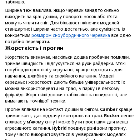
таблицю.
Ширина теж важлива. Якщо черевик занадто сильно
виходить за краї дошки, у повороті носок або п’ята
можуть чіпляти сніг. Для більшості жіночих моделей
стандартної ширини часто достатньо, але сумісність із
конкретним
розміром сноубордичного черевика
все одно
потрібно перевіряти.
Жорсткість і прогин
Жорсткість визначає, наскільки дошка пробачає помилки,
тримає швидкість і відгукується на рухи райдерки. М’які
сноуборди простіші у керуванні, краще підходять для
навчання, джибінгу та спокійного катання. Моделі
середньої жорсткості дають більше універсальності: їх
можна використовувати на трасі, у парку і в легкому
фрірайді. Жорсткіші дошки стабільніші на швидкості, але
вимагають точнішої техніки.
Прогин впливає на контакт дошки зі снігом.
Camber
краще
тримає кант, дає віддачу і контроль на трасі.
Rocker
легше
спливає у м’якому снігу і може бути простішим для менш
агресивного катання.
Hybrid
поєднує різні зони прогину,
тому часто використовується в універсальних моделях.