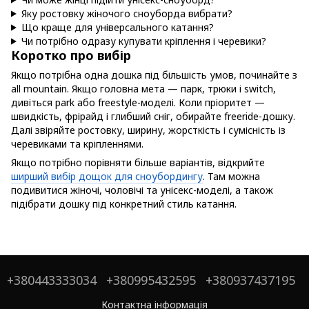
Яку ростовку жіночого сноуборда вибрати?
Що краще для універсального катання?
Чи потрібно одразу купувати кріплення і черевики?
Коротко про вибір
Якщо потрібна одна дошка під більшість умов, починайте з
all mountain. Якщо головна мета — парк, трюки і switch,
дивіться park або freestyle-моделі. Коли пріоритет —
швидкість, фрірайд і глибший сніг, обирайте freeride-дошку.
Далі звіряйте ростовку, ширину, жорсткість і сумісність із
черевиками та кріпленнями.
Якщо потрібно порівняти більше варіантів, відкрийте
ширший вибір дощок для сноубордингу
. Там можна
подивитися жіночі, чоловічі та унісекс-моделі, а також
підібрати дошку під конкретний стиль катання.
+380443333034
+380995432595
+380937437195
Контактна інформація