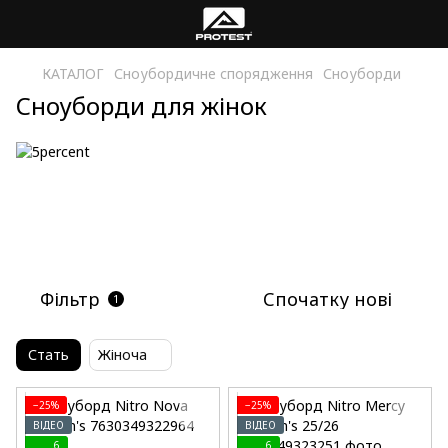
КАТАЛОГ
Сноубордичне спорядження
Сноуборди
Сноуборди для жінок
Фільтр
Спочатку нові
1
Стать
Жіноча
−25%
−25%
ВІДЕО
ВІДЕО
6
6