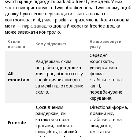
switch краще підходять park або freestyle-моделі. У них
часто використовують twin або directional twin форму, щоб
дошку було легше перекладати з канта на кант і
контролювати під час трюків та приземлень. Коли головна
мета — парк, занадто довга й жорстка freeride-дошка
може заважати контролю.
Стиль
На що звернути
Кому підходить
катання
увагу
Середня
Райдеркам, яким
жорсткість,
потрібна одна дошка
універсальна
All
для трас, різного снігу
форма,
mountain
і періодичних виїздів
стабільність на
за межі підготовлених
канті,
схилів.
передбачуване
керування.
Досвідченим
Directional-форма,
райдеркам, які
довший ніс,
катаються поза
стабільність на
Freeride
трасами, люблять
швидкості,
швидкість, глибший
достатня