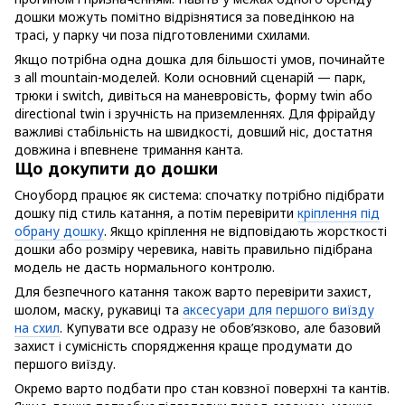
дошки можуть помітно відрізнятися за поведінкою на
трасі, у парку чи поза підготовленими схилами.
Якщо потрібна одна дошка для більшості умов, починайте
з all mountain-моделей. Коли основний сценарій — парк,
трюки і switch, дивіться на маневровість, форму twin або
directional twin і зручність на приземленнях. Для фрірайду
важливі стабільність на швидкості, довший ніс, достатня
довжина і впевнене тримання канта.
Що докупити до дошки
Сноуборд працює як система: спочатку потрібно підібрати
дошку під стиль катання, а потім перевірити
кріплення під
обрану дошку
. Якщо кріплення не відповідають жорсткості
дошки або розміру черевика, навіть правильно підібрана
модель не дасть нормального контролю.
Для безпечного катання також варто перевірити захист,
шолом, маску, рукавиці та
аксесуари для першого виїзду
на схил
. Купувати все одразу не обов’язково, але базовий
захист і сумісність спорядження краще продумати до
першого виїзду.
Окремо варто подбати про стан ковзної поверхні та кантів.