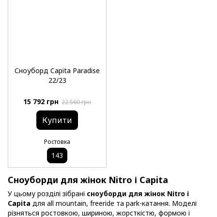
Сноуборд Capita Paradise
22/23
15 792 грн
22 560 грн
Купити
Ростовка
143
Сноуборди для жінок Nitro і Capita
У цьому розділі зібрані
сноуборди для жінок Nitro і
Capita
для all mountain, freeride та park-катання. Моделі
різняться ростовкою, шириною, жорсткістю, формою і