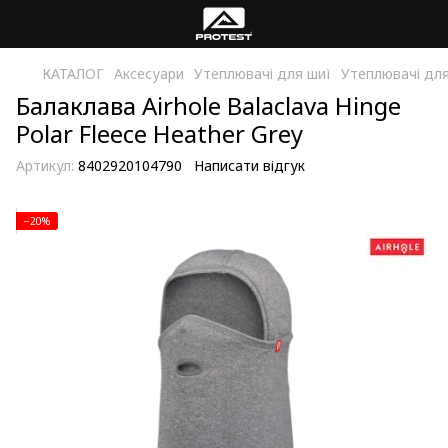
КАТАЛОГ
Аксесуари
Утеплювачі для шиї
Утеплювачі для
Балаклава Airhole Balaclava Hinge
Polar Fleece Heather Grey
Артикул:
8402920104790
Написати відгук
−20%