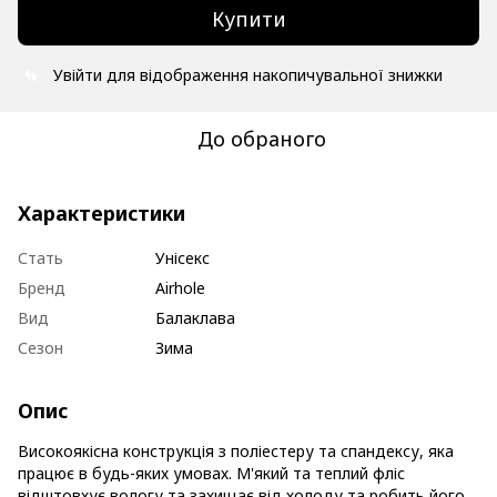
Купити
Увійти
для відображення накопичувальної знижки
%
До обраного
Характеристики
Стать
Унісекс
Бренд
Airhole
Вид
Балаклава
Сезон
Зима
Опис
Високоякісна конструкція з поліестеру та спандексу, яка
працює в будь-яких умовах. М'який та теплий фліс
відштовхує вологу та захищає від холоду та робить його