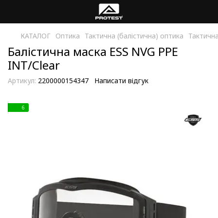
КАТАЛОГ
Оптика
Тактична (балістична) оптика
Тактична
Балістична маска ESS NVG PPE
INT/Clear
Артикул:
2200000154347
Написати відгук
6