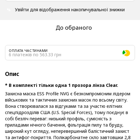
Увійти
для відображення накопичувальної знижки
%
До обраного
ОПЛАТА ЧАСТИНАМИ
6 платежів по 563.33 грн
Опис
* В комплекті тільки одна 1 прозора лінза Clear.
Захисна маска ESS Profile NVG є безкомпромісним лідером
військових та тактичних захисних масок по всьому світу.
Вона створювалася за відгуками та за участю елітних
спецпідрозділів США (U.S. Special Forces), тому поєднує в
собі безліч переваг: низький профіль, сумісність з
приладами нічного бачення, фільтрація пилу та бруду,
широкий кут огляду, неперевершений балістичний захист
та антифог-покриття. Полікарбонатне скло завтовшки 2,8