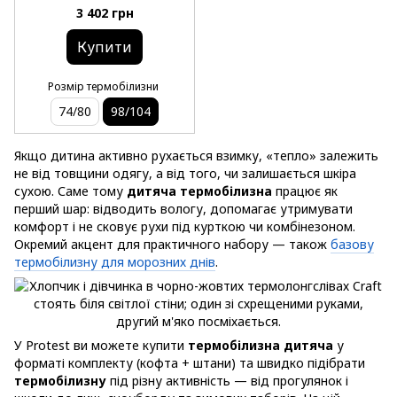
3 402 грн
Купити
Розмір термобілизни
74/80
98/104
Якщо дитина активно рухається взимку, «тепло» залежить
не від товщини одягу, а від того, чи залишається шкіра
сухою. Саме тому
дитяча термобілизна
працює як
перший шар: відводить вологу, допомагає утримувати
комфорт і не сковує рухи під курткою чи комбінезоном.
Окремий акцент для практичного набору — також
базову
термобілизну для морозних днів
.
У Protest ви можете купити
термобілизна дитяча
у
форматі комплекту (кофта + штани) та швидко підібрати
термобілизну
під різну активність — від прогулянок і