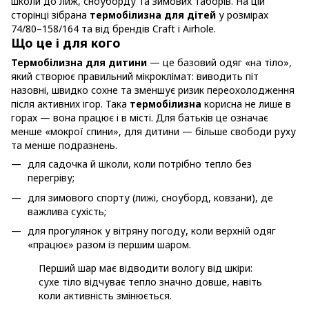
школи до лиж, сноуборду та зимових таборів. На цій
сторінці зібрана
термобілизна для дітей
у розмірах
74/80–158/164 та від брендів Craft і Airhole.
Що це і для кого
Термобілизна для дитини
— це базовий одяг «на тіло»,
який створює правильний мікроклімат: виводить піт
назовні, швидко сохне та зменшує ризик переохолодження
після активних ігор. Така
термобілизна
корисна не лише в
горах — вона працює і в місті. Для батьків це означає
менше «мокрої спини», для дитини — більше свободи руху
та менше подразнень.
для садочка й школи, коли потрібно тепло без
перегріву;
для зимового спорту (лижі, сноуборд, ковзани), де
важлива сухість;
для прогулянок у вітряну погоду, коли верхній одяг
«працює» разом із першим шаром.
Перший шар має відводити вологу від шкіри:
сухе тіло відчуває тепло значно довше, навіть
коли активність змінюється.