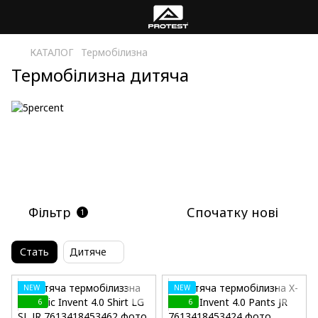
КАТАЛОГ
Термобілизна
Термобілизна дитяча
Фільтр
Спочатку нові
1
Стать
Дитяче
NEW
NEW
6
6