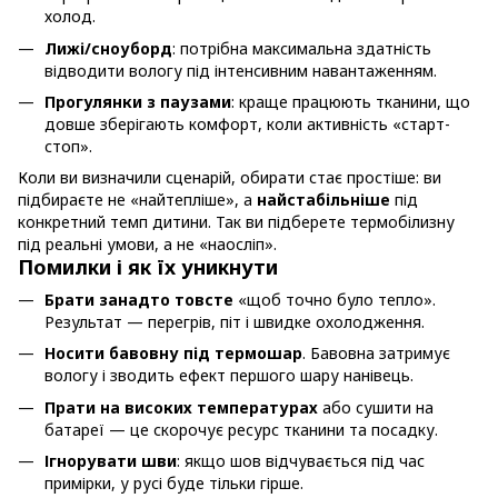
холод.
Лижі/сноуборд
: потрібна максимальна здатність
відводити вологу під інтенсивним навантаженням.
Прогулянки з паузами
: краще працюють тканини, що
довше зберігають комфорт, коли активність «старт-
стоп».
Коли ви визначили сценарій, обирати стає простіше: ви
підбираєте не «найтепліше», а
найстабільніше
під
конкретний темп дитини. Так ви підберете термобілизну
під реальні умови, а не «наосліп».
Помилки і як їх уникнути
Брати занадто товсте
«щоб точно було тепло».
Результат — перегрів, піт і швидке охолодження.
Носити бавовну під термошар
. Бавовна затримує
вологу і зводить ефект першого шару нанівець.
Прати на високих температурах
або сушити на
батареї — це скорочує ресурс тканини та посадку.
Ігнорувати шви
: якщо шов відчувається під час
примірки, у русі буде тільки гірше.