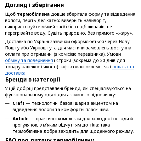
Догляд і зберігання
Щоб
термобілизна
довше зберігала форму та відведення
вологи, періть делікатно: виверніть навиворіт,
використовуйте м’який засіб без відбілювачів, не
перегрівайте воду. Сушіть природно, без прямого «жару».
Доставка по Україні зазвичай оформлюється через Нову
Пошту або Укрпошту, а для частини замовлень доступна
оплата при отриманні (з комісією перевізника). Умови
обміну та повернення
і строки (зокрема до 30 днів для
товару належної якості) зафіксовані окремо, як і
оплата та
доставка
.
Бренди в категорії
У цій добірці представлені бренди, які спеціалізуються на
функціональному одязі для активного відпочинку:
Craft
— технологічні базові шари з акцентом на
відведення вологи та комфортні пласкі шви.
Airhole
— практичні комплекти для холодної погоди й
прогулянок, з м’яким відчуттям до тіла; така
термобілизна добре заходить для щоденного режиму.
FAQ про дитячу термобілизну