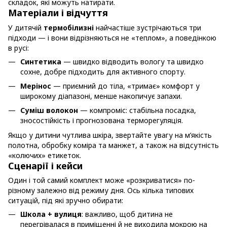
складок, які можуть натирати.
Матеріали і відчуття
У дитячій
термобілизні
найчастіше зустрічаються три
підходи — і вони відрізняються не «теплом», а поведінкою
в русі:
Синтетика
— швидко відводить вологу та швидко
сохне, добре підходить для активного спорту.
Мерінос
— приємний до тіла, «тримає» комфорт у
широкому діапазоні, менше накопичує запахи.
Суміш волокон
— компроміс: стабільна посадка,
зносостійкість і прогнозована терморегуляція.
Якщо у дитини чутлива шкіра, звертайте увагу на м’якість
полотна, обробку коміра та манжет, а також на відсутність
«колючих» етикеток.
Сценарії і кейси
Один і той самий комплект може «розкриватися» по-
різному залежно від режиму дня. Ось кілька типових
ситуацій, під які зручно обирати:
Школа + вулиця
: важливо, щоб дитина не
перегрівалася в приміщенні й не виходила мокрою на