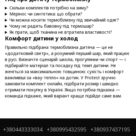
Скільки комплектів потрібно на зиму?
Мерінос чи синтетика: що обрати?
Чи можна носити термобілизну під звичайний одяг?
Чому не радять бавовну під термошар?
Як прати, щоб тканина не втратила властивості?
Комфорт дитини у холод
Правильно підібрана термобілизна дитяча — це не
«додатковий светр», а розумний перший шар, який працює
в русі. Визначте сценарій: школа, прогулянки чи спорт — і
підбирайте матеріал та посадку під темп дитини. Не
женіться за максимальною товщиною: сухість і комфорт
важливіші за «вау-тепло» на дотик. У Protest зручно
замовити комплект онлайн, підібрати розмір і швидко
отримати покупку в Україні. Якщо потрібна підказка —
команда підкаже, який варіант краще підійде саме вам.
+380443333034
+380995432595
+380937437195