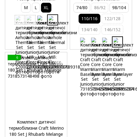
M
L
XL
74/80
86/92
98/104
110/116
122/128
134/140
146/152
6
Комлпект дитячої
термобілизни Craft Merino
180 Set J Rhubarb Melange