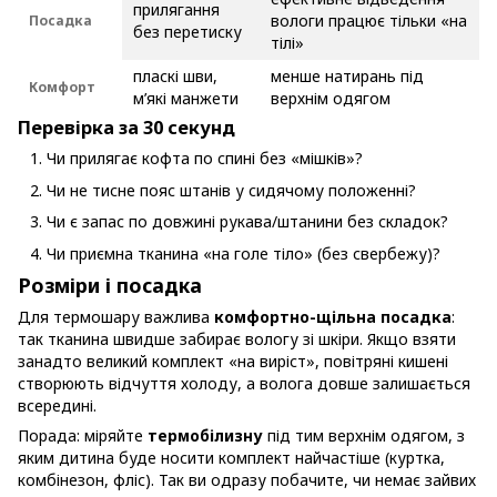
прилягання
вологи працює тільки «на
Посадка
без перетиску
тілі»
пласкі шви,
менше натирань під
Комфорт
м’які манжети
верхнім одягом
Перевірка за 30 секунд
Чи прилягає кофта по спині без «мішків»?
Чи не тисне пояс штанів у сидячому положенні?
Чи є запас по довжині рукава/штанини без складок?
Чи приємна тканина «на голе тіло» (без свербежу)?
Розміри і посадка
Для термошару важлива
комфортно-щільна посадка
:
так тканина швидше забирає вологу зі шкіри. Якщо взяти
занадто великий комплект «на виріст», повітряні кишені
створюють відчуття холоду, а волога довше залишається
всередині.
Порада: міряйте
термобілизну
під тим верхнім одягом, з
яким дитина буде носити комплект найчастіше (куртка,
комбінезон, фліс). Так ви одразу побачите, чи немає зайвих