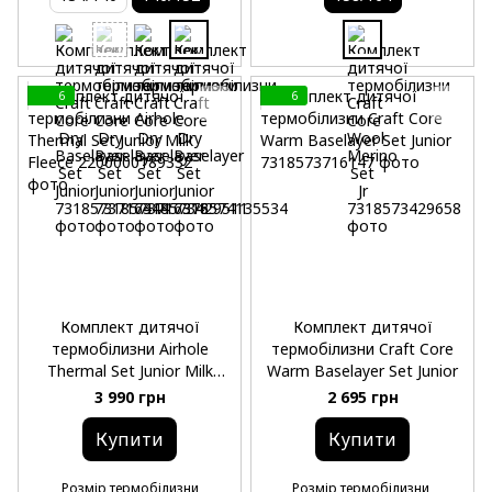
6
6
Комплект дитячої
Комплект дитячої
термобілизни Airhole
термобілизни Craft Core
Thermal Set Junior Milk
Warm Baselayer Set Junior
Fleece
3 990 грн
2 695 грн
Купити
Купити
Розмір термобілизни
Розмір термобілизни