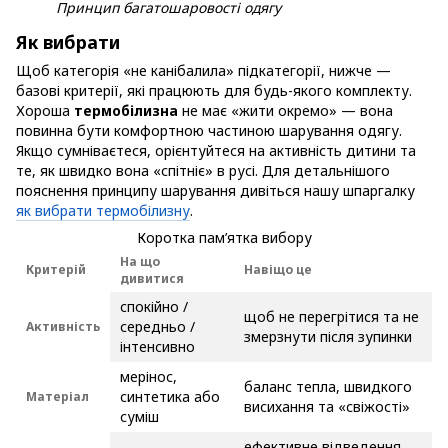
Принцип багатошаровості одягу
Як вибрати
Щоб категорія «не канібалила» підкатегорії, нижче —
базові критерії, які працюють для будь-якого комплекту.
Хороша
термобілизна
не має «жити окремо» — вона
повинна бути комфортною частиною шарування одягу.
Якщо сумніваєтеся, орієнтуйтеся на активність дитини та
те, як швидко вона «спітніє» в русі. Для детальнішого
пояснення принципу шарування дивіться нашу шпаргалку
як вибрати термобілизну
.
Коротка пам’ятка вибору
На що
Критерій
Навіщо це
дивитися
спокійно /
щоб не перегрітися та не
середньо /
Активність
змерзнути після зупинки
інтенсивно
мерінос,
баланс тепла, швидкого
синтетика або
Матеріал
висихання та «свіжості»
суміш
ефективне відведення