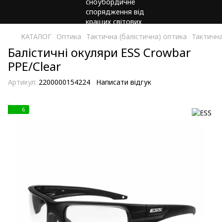
КАТАЛОГ
Оптика
Тактична (балістична) оптика
Тактична
Балістичні окуляри ESS Crowbar
PPE/Clear
Артикул:
2200000154224
Написати відгук
6