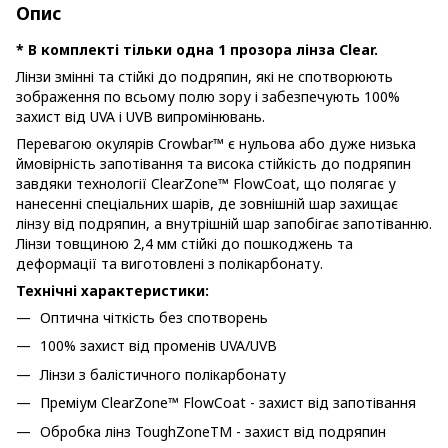
Опис
* В комплекті тільки одна 1 прозора лінза Clear.
Лінзи змінні та стійкі до подряпин, які не спотворюють
зображення по всьому полю зору і забезпечують 100%
захист від UVA і UVB випромінювань.
Перевагою окулярів Crowbar™ є нульова або дуже низька
ймовірність запотівання та висока стійкість до подряпин
завдяки технології ClearZone™ FlowCoat, що полягає у
нанесенні спеціальних шарів, де зовнішній шар захищає
лінзу від подряпин, а внутрішній шар запобігає запотіванню.
Лінзи товщиною 2,4 мм стійкі до пошкоджень та
деформації та виготовлені з полікарбонату.
Технічні характеристики:
Оптична чіткість без спотворень
100% захист від променів UVA/UVB
Лінзи з балістичного полікарбонату
Преміум ClearZone™ FlowCoat - захист від запотівання
Обробка лінз ToughZoneTM - захист від подряпин