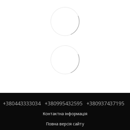
+380443333034
+380995432595
+380937437195
Контактна інформація
Повна версія сайту