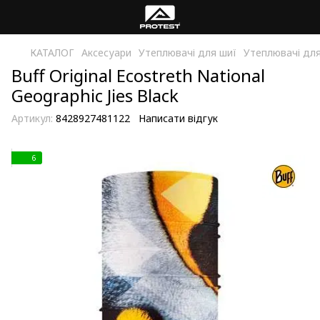
КАТАЛОГ
Аксесуари
Утеплювачі для шиї
Утеплювачі для
Buff Original Ecostreth National
Geographic Jies Black
Артикул:
8428927481122
Написати відгук
6