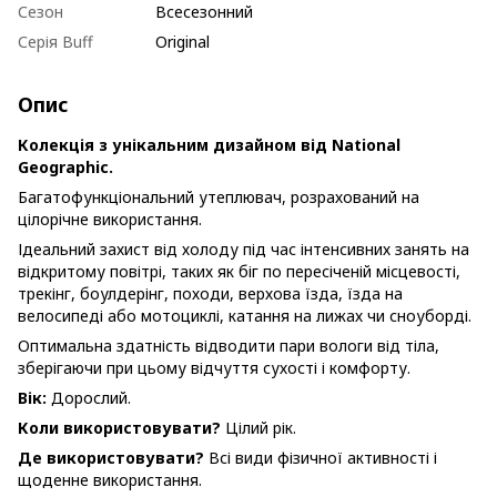
Сезон
Всесезонний
Серія Buff
Original
Опис
Колекція з унікальним дизайном від National
Geographic.
Багатофункціональний утеплювач, розрахований на
цілорічне використання.
Ідеальний захист від холоду під час інтенсивних занять на
відкритому повітрі, таких як біг по пересіченій місцевості,
трекінг, боулдерінг, походи, верхова їзда, їзда на
велосипеді або мотоциклі, катання на лижах чи сноуборді.
Оптимальна здатність відводити пари вологи від тіла,
зберігаючи при цьому відчуття сухості і комфорту.
Вік:
Дорослий.
Коли використовувати?
Цілий рік.
Де використовувати?
Всі види фізичної активності і
щоденне використання.