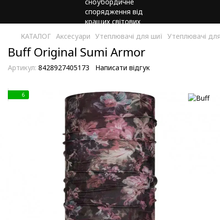
КАТАЛОГ
Аксесуари
Утеплювачі для шиї
Утеплювачі для
Buff Original Sumi Armor
Артикул:
8428927405173
Написати відгук
6