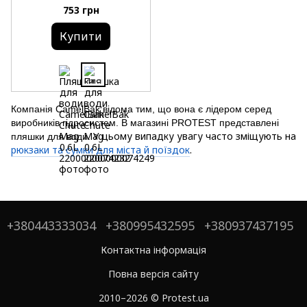
753 грн
Купити
Компанія
CamelBak
відома тим, що вона є лідером серед
виробників гідросистем. В магазині
PROTEST
представлені
У цьому випадку увагу часто зміщують на
пляшки для води.
рюкзаки та сумки для міста й поїздок
.
+380443333034
+380995432595
+380937437195
Контактна інформація
Повна версія сайту
2010–2026 © Protest.ua