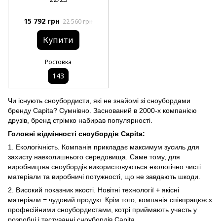
15 792 грн
22 560 грн
Купити
Ростовка
143
Чи існують сноубордисти, які не знайомі зі сноубордами
бренду
Capita
? Сумнівно. Заснований в 2000-х компанією
друзів, бренд стрімко набирав популярності.
Головні відмінності сноубордів
Capita:
1.
Екологічність. Компанія прикладає максимум зусиль для
захисту навколишнього середовища. Саме тому, для
виробництва сноубордів використовуються екологічно чисті
матеріали та виробничі потужності, що не завдають шкоди.
2. Високий показник якості. Новітні технології + якісні
матеріали = чудовий продукт. Крім того, компанія співпрацює з
професійними сноубордистами, котрі приймають участь у
розробці і тестуванні сноубордів
Capita
.