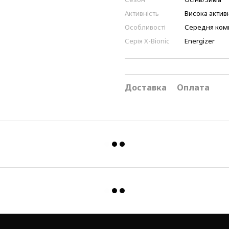
Активність
Висока активн
Особливості
Середня ком
Серія X-Bionic
Energizer
Доставка
Оплата