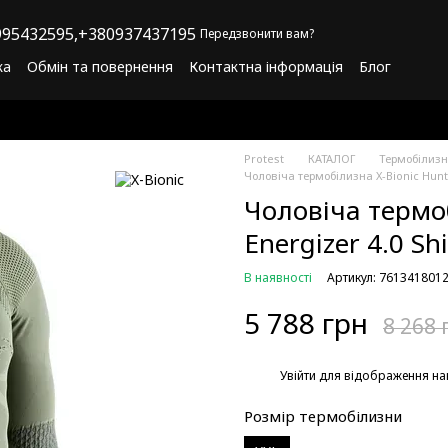
95432595,
+380937437195
Передзвонити вам?
ка
Обмін та повернення
Контактна інформація
Блог
літика конфіденційності
Програма лояльності
Protest
КАТАЛОГ
Термобілиз
Чоловіча термобілизна X-Bionic Hunti
Чоловіча термоб
Energizer 4.0 Sh
В наявності
Артикул: 761341801
5 788 грн
8 268 
%
Увійти
для відображення на
Розмір термобілизни