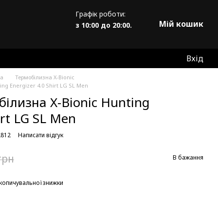
Графік роботи:
Мій кошик
з 10:00 до 20:00.
Вхід
на
Термобілизна X-Bionic
ng Energizer 4.0 Shirt LG SL Men
ілизна X-Bionic Hunting
irt LG SL Men
2812
Написати відгук
грн
В бажання
копичувальної знижки