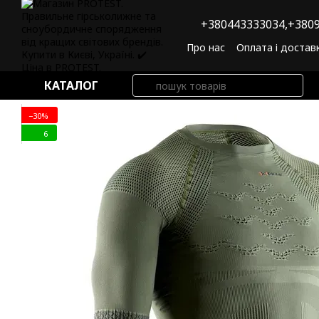
Перейти до основного контенту
+380443333034,
+3809
Про нас
Оплата і достав
Угода користувача
По
КАТАЛОГ
−30%
6