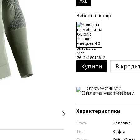
XXL
Виберіть колір
Купити
В креди
ОПЛАТА ЧАСТИНАМИ
6 платежів по 964.67 грн
Характеристики
Стать
Чоловіча
Тип
Кофта
Сезон
Осінь/Зима