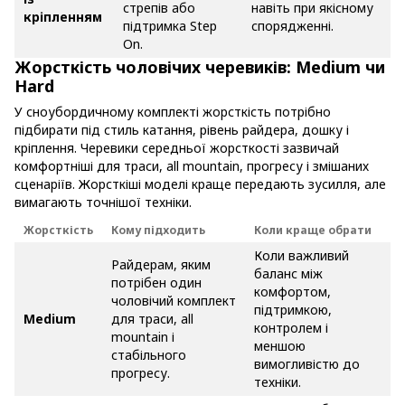
стрепів або
навіть при якісному
кріпленням
підтримка Step
спорядженні.
On.
Жорсткість чоловічих черевиків: Medium чи
Hard
У сноубордичному комплекті жорсткість потрібно
підбирати під стиль катання, рівень райдера, дошку і
кріплення. Черевики середньої жорсткості зазвичай
комфортніші для траси, all mountain, прогресу і змішаних
сценаріїв. Жорсткіші моделі краще передають зусилля, але
вимагають точнішої техніки.
Жорсткість
Кому підходить
Коли краще обрати
Коли важливий
Райдерам, яким
баланс між
потрібен один
комфортом,
чоловічий комплект
підтримкою,
Medium
для траси, all
контролем і
mountain і
меншою
стабільного
вимогливістю до
прогресу.
техніки.