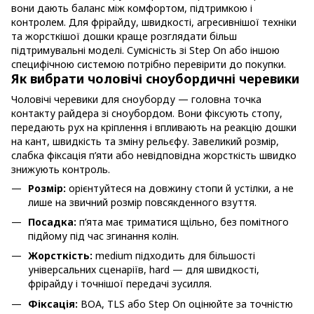
вони дають баланс між комфортом, підтримкою і
контролем. Для фрірайду, швидкості, агресивнішої техніки
та жорсткішої дошки краще розглядати більш
підтримувальні моделі. Сумісність зі Step On або іншою
специфічною системою потрібно перевірити до покупки.
Як вибрати чоловічі сноубордичні черевики
Чоловічі черевики для сноуборду — головна точка
контакту райдера зі сноубордом. Вони фіксують стопу,
передають рух на кріплення і впливають на реакцію дошки
на кант, швидкість та зміну рельєфу. Завеликий розмір,
слабка фіксація п’яти або невідповідна жорсткість швидко
знижують контроль.
Розмір:
орієнтуйтеся на довжину стопи й устілки, а не
лише на звичний розмір повсякденного взуття.
Посадка:
п’ята має триматися щільно, без помітного
підйому під час згинання колін.
Жорсткість:
medium підходить для більшості
універсальних сценаріїв, hard — для швидкості,
фрірайду і точнішої передачі зусилля.
Фіксація:
BOA, TLS або Step On оцінюйте за точністю