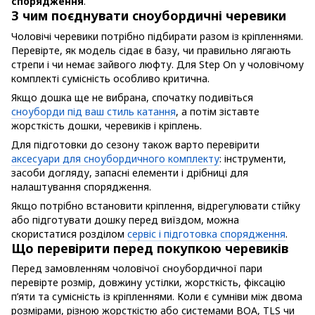
спорядження
.
З чим поєднувати сноубордичні черевики
Чоловічі черевики потрібно підбирати разом із кріпленнями.
Перевірте, як модель сідає в базу, чи правильно лягають
стрепи і чи немає зайвого люфту. Для Step On у чоловічому
комплекті сумісність особливо критична.
Якщо дошка ще не вибрана, спочатку подивіться
сноуборди під ваш стиль катання
, а потім зіставте
жорсткість дошки, черевиків і кріплень.
Для підготовки до сезону також варто перевірити
аксесуари для сноубордичного комплекту
: інструменти,
засоби догляду, запасні елементи і дрібниці для
налаштування спорядження.
Якщо потрібно встановити кріплення, відрегулювати стійку
або підготувати дошку перед виїздом, можна
скористатися розділом
сервіс і підготовка спорядження
.
Що перевірити перед покупкою черевиків
Перед замовленням чоловічої сноубордичної пари
перевірте розмір, довжину устілки, жорсткість, фіксацію
п’яти та сумісність із кріпленнями. Коли є сумніви між двома
розмірами, різною жорсткістю або системами BOA, TLS чи