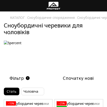
КАТАЛОГ
Сноубордичне спорядження
Сноубордичні чер
Сноубордичні черевики для
чоловіків
Фільтр
Спочатку нові
1
Стать
Чоловіча
−15%
−25%