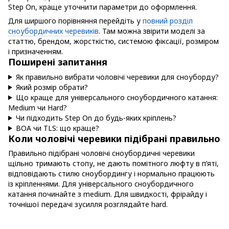
Step On, краще уточнити параметри до оформлення.
Для ширшого порівняння перейдіть у
повний розділ
сноубордичних черевиків
. Там можна звірити моделі за
статтю, брендом, жорсткістю, системою фіксації, розміром
і призначенням.
Поширені запитання
Як правильно вибрати чоловічі черевики для сноуборду?
Який розмір обрати?
Що краще для універсального сноубордичного катання:
Medium чи Hard?
Чи підходить Step On до будь-яких кріплень?
BOA чи TLS: що краще?
Коли чоловічі черевики підібрані правильно
Правильно підібрані чоловічі сноубордичні черевики
щільно тримають стопу, не дають помітного люфту в п’яті,
відповідають стилю сноубордингу і нормально працюють
із кріпленнями. Для універсального сноубордичного
катання починайте з medium. Для швидкості, фрірайду і
точнішої передачі зусилля розглядайте hard.