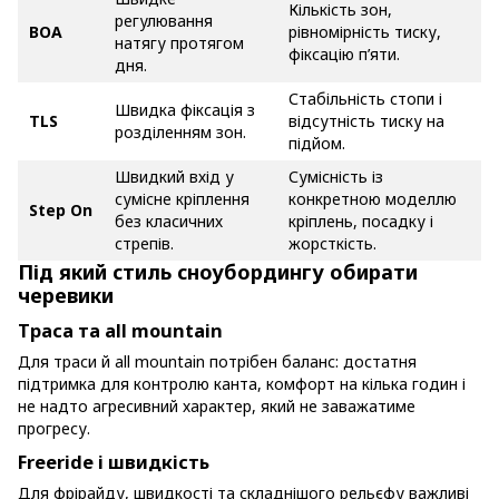
Кількість зон,
регулювання
BOA
рівномірність тиску,
натягу протягом
фіксацію п’яти.
дня.
Стабільність стопи і
Швидка фіксація з
TLS
відсутність тиску на
розділенням зон.
підйом.
Швидкий вхід у
Сумісність із
сумісне кріплення
конкретною моделлю
Step On
без класичних
кріплень, посадку і
стрепів.
жорсткість.
Під який стиль сноубордингу обирати
черевики
Траса та all mountain
Для траси й all mountain потрібен баланс: достатня
підтримка для контролю канта, комфорт на кілька годин і
не надто агресивний характер, який не заважатиме
прогресу.
Freeride і швидкість
Для фрірайду, швидкості та складнішого рельєфу важливі