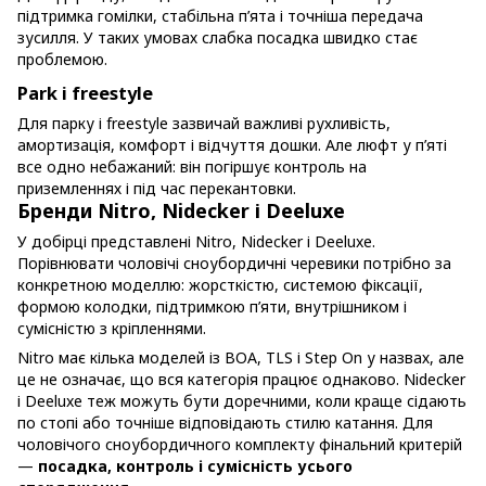
підтримка гомілки, стабільна п’ята і точніша передача
зусилля. У таких умовах слабка посадка швидко стає
проблемою.
Park і freestyle
Для парку і freestyle зазвичай важливі рухливість,
амортизація, комфорт і відчуття дошки. Але люфт у п’яті
все одно небажаний: він погіршує контроль на
приземленнях і під час перекантовки.
Бренди Nitro, Nidecker і Deeluxe
У добірці представлені Nitro, Nidecker і Deeluxe.
Порівнювати чоловічі сноубордичні черевики потрібно за
конкретною моделлю: жорсткістю, системою фіксації,
формою колодки, підтримкою п’яти, внутрішником і
сумісністю з кріпленнями.
Nitro має кілька моделей із BOA, TLS і Step On у назвах, але
це не означає, що вся категорія працює однаково. Nidecker
і Deeluxe теж можуть бути доречними, коли краще сідають
по стопі або точніше відповідають стилю катання. Для
чоловічого сноубордичного комплекту фінальний критерій
—
посадка, контроль і сумісність усього