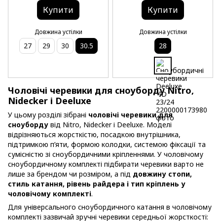
Купити
Купити
Довжина устілки
Довжина устілки
27
29
30
30.5
28
Чоловічі черевики для сноуборду Nitro,
Nidecker і Deeluxe
У цьому розділі зібрані
чоловічі черевики для
сноуборду
від Nitro, Nidecker і Deeluxe. Моделі
відрізняються жорсткістю, посадкою внутрішника,
підтримкою п’яти, формою колодки, системою фіксації та
сумісністю зі сноубордичними кріпленнями. У чоловічому
сноубордичному комплекті підбирати черевики варто не
лише за брендом чи розміром, а під
довжину стопи,
стиль катання, рівень райдера і тип кріплень у
чоловічому комплекті
.
Для універсального сноубордичного катання в чоловічому
комплекті зазвичай зручні черевики середньої жорсткості: