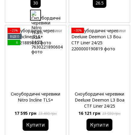
30
26.5
−25%
−30%
ВІДЕО
6
Сноубордичні черевики
Сноубордичні черевики
Nitro Incline TLS+
Deeluxe Deemon L3 Boa
CTF Liner 24/25
17 595 грн
16 121 грн
23 460 грн
23 030 грн
Купити
Купити