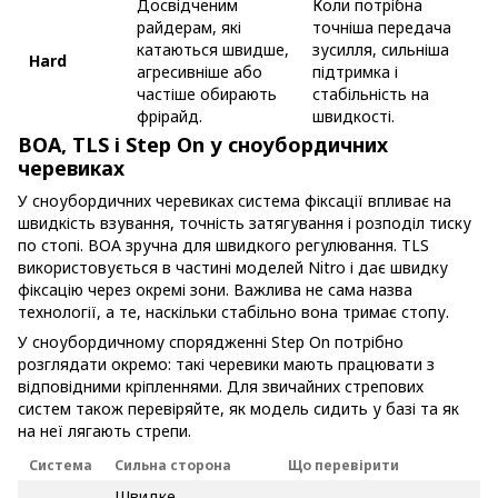
Досвідченим
Коли потрібна
райдерам, які
точніша передача
катаються швидше,
зусилля, сильніша
Hard
агресивніше або
підтримка і
частіше обирають
стабільність на
фрірайд.
швидкості.
BOA, TLS і Step On у сноубордичних
черевиках
У сноубордичних черевиках система фіксації впливає на
швидкість взування, точність затягування і розподіл тиску
по стопі. BOA зручна для швидкого регулювання. TLS
використовується в частині моделей Nitro і дає швидку
фіксацію через окремі зони. Важлива не сама назва
технології, а те, наскільки стабільно вона тримає стопу.
У сноубордичному спорядженні Step On потрібно
розглядати окремо: такі черевики мають працювати з
відповідними кріпленнями. Для звичайних стрепових
систем також перевіряйте, як модель сидить у базі та як
на неї лягають стрепи.
Система
Сильна сторона
Що перевірити
Швидке