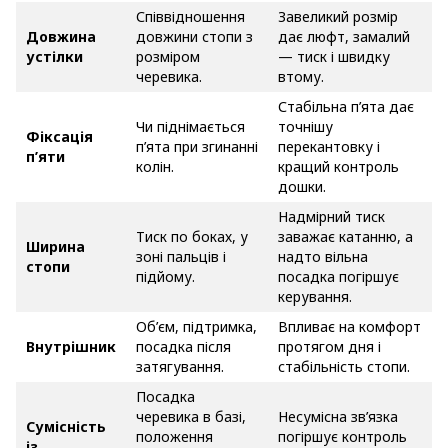
Співвідношення
Завеликий розмір
Довжина
довжини стопи з
дає люфт, замалий
устілки
розміром
— тиск і швидку
черевика.
втому.
Стабільна п’ята дає
Чи піднімається
точнішу
Фіксація
п’ята при згинанні
перекантовку і
п’яти
колін.
кращий контроль
дошки.
Надмірний тиск
Тиск по боках, у
заважає катанню, а
Ширина
зоні пальців і
надто вільна
стопи
підйому.
посадка погіршує
керування.
Об’єм, підтримка,
Впливає на комфорт
Внутрішник
посадка після
протягом дня і
затягування.
стабільність стопи.
Посадка
черевика в базі,
Несумісна зв’язка
Сумісність
положення
погіршує контроль
із