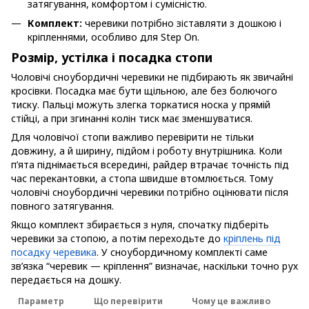
затягування, комфортом і сумісністю.
Комплект:
черевики потрібно зіставляти з дошкою і
кріпленнями, особливо для Step On.
Розмір, устілка і посадка стопи
Чоловічі сноубордичні черевики не підбирають як звичайні
кросівки. Посадка має бути щільною, але без болючого
тиску. Пальці можуть злегка торкатися носка у прямій
стійці, а при згинанні колін тиск має зменшуватися.
Для чоловічої стопи важливо перевірити не тільки
довжину, а й ширину, підйом і роботу внутрішника. Коли
п’ята піднімається всередині, райдер втрачає точність під
час перекантовки, а стопа швидше втомлюється. Тому
чоловічі сноубордичні черевики потрібно оцінювати після
повного затягування.
Якщо комплект збирається з нуля, спочатку підберіть
черевики за стопою, а потім переходьте до
кріплень під
посадку черевика
. У сноубордичному комплекті саме
зв’язка “черевик — кріплення” визначає, наскільки точно рух
передається на дошку.
Параметр
Що перевірити
Чому це важливо