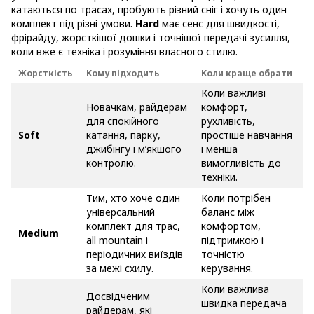
катаються по трасах, пробують різний сніг і хочуть один
комплект під різні умови.
Hard
має сенс для швидкості,
фрірайду, жорсткішої дошки і точнішої передачі зусилля,
коли вже є техніка і розуміння власного стилю.
Жорсткість
Кому підходить
Коли краще обрати
Коли важливі
Новачкам, райдерам
комфорт,
для спокійного
рухливість,
Soft
катання, парку,
простіше навчання
джибінгу і м’якшого
і менша
контролю.
вимогливість до
техніки.
Тим, хто хоче один
Коли потрібен
універсальний
баланс між
комплект для трас,
комфортом,
Medium
all mountain і
підтримкою і
періодичних виїздів
точністю
за межі схилу.
керування.
Коли важлива
Досвідченим
швидка передача
райдерам, які