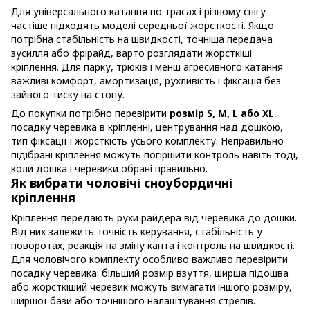
Для універсального катання по трасах і різному снігу
частіше підходять моделі середньої жорсткості. Якщо
потрібна стабільність на швидкості, точніша передача
зусилля або фрірайд, варто розглядати жорсткіші
кріплення. Для парку, трюків і менш агресивного катання
важливі комфорт, амортизація, рухливість і фіксація без
зайвого тиску на стопу.
До покупки потрібно перевірити
розмір S, M, L або XL
,
посадку черевика в кріпленні, центрування над дошкою,
тип фіксації і жорсткість усього комплекту. Неправильно
підібрані кріплення можуть погіршити контроль навіть тоді,
коли дошка і черевики обрані правильно.
Як вибрати чоловічі сноубордичні
кріплення
Кріплення передають рухи райдера від черевика до дошки.
Від них залежить точність керування, стабільність у
поворотах, реакція на зміну канта і контроль на швидкості.
Для чоловічого комплекту особливо важливо перевірити
посадку черевика: більший розмір взуття, ширша підошва
або жорсткіший черевик можуть вимагати іншого розміру,
ширшої бази або точнішого налаштування стрепів.