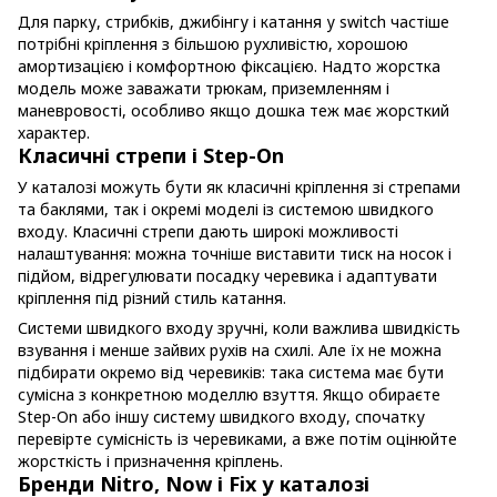
Для парку, стрибків, джибінгу і катання у switch частіше
потрібні кріплення з більшою рухливістю, хорошою
амортизацією і комфортною фіксацією. Надто жорстка
модель може заважати трюкам, приземленням і
маневровості, особливо якщо дошка теж має жорсткий
характер.
Класичні стрепи і Step-On
У каталозі можуть бути як класичні кріплення зі стрепами
та баклями, так і окремі моделі із системою швидкого
входу. Класичні стрепи дають широкі можливості
налаштування: можна точніше виставити тиск на носок і
підйом, відрегулювати посадку черевика і адаптувати
кріплення під різний стиль катання.
Системи швидкого входу зручні, коли важлива швидкість
взування і менше зайвих рухів на схилі. Але їх не можна
підбирати окремо від черевиків: така система має бути
сумісна з конкретною моделлю взуття. Якщо обираєте
Step-On або іншу систему швидкого входу, спочатку
перевірте сумісність із черевиками, а вже потім оцінюйте
жорсткість і призначення кріплень.
Бренди Nitro, Now і Fix у каталозі