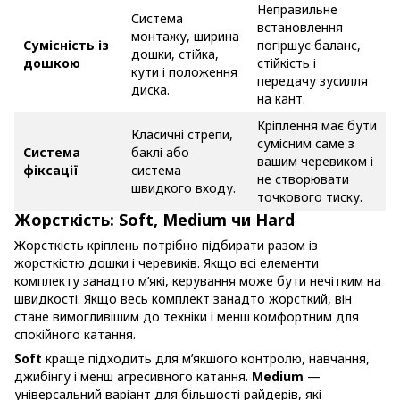
Неправильне
Система
встановлення
монтажу, ширина
Сумісність із
погіршує баланс,
дошки, стійка,
дошкою
стійкість і
кути і положення
передачу зусилля
диска.
на кант.
Кріплення має бути
Класичні стрепи,
сумісним саме з
Система
баклі або
вашим черевиком і
фіксації
система
не створювати
швидкого входу.
точкового тиску.
Жорсткість: Soft, Medium чи Hard
Жорсткість кріплень потрібно підбирати разом із
жорсткістю дошки і черевиків. Якщо всі елементи
комплекту занадто м’які, керування може бути нечітким на
швидкості. Якщо весь комплект занадто жорсткий, він
стане вимогливішим до техніки і менш комфортним для
спокійного катання.
Soft
краще підходить для м’якшого контролю, навчання,
джибінгу і менш агресивного катання.
Medium
—
універсальний варіант для більшості райдерів, які