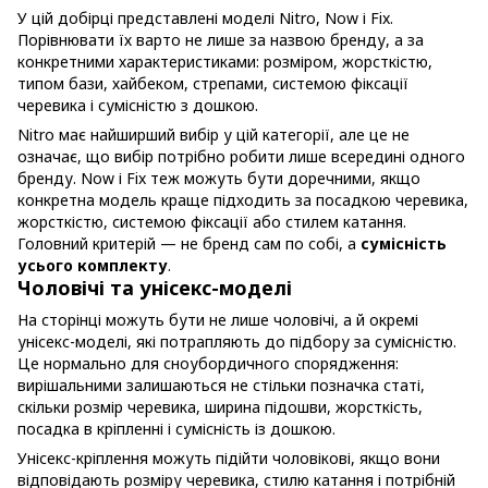
У цій добірці представлені моделі Nitro, Now і Fix.
Порівнювати їх варто не лише за назвою бренду, а за
конкретними характеристиками: розміром, жорсткістю,
типом бази, хайбеком, стрепами, системою фіксації
черевика і сумісністю з дошкою.
Nitro має найширший вибір у цій категорії, але це не
означає, що вибір потрібно робити лише всередині одного
бренду. Now і Fix теж можуть бути доречними, якщо
конкретна модель краще підходить за посадкою черевика,
жорсткістю, системою фіксації або стилем катання.
Головний критерій — не бренд сам по собі, а
сумісність
усього комплекту
.
Чоловічі та унісекс-моделі
На сторінці можуть бути не лише чоловічі, а й окремі
унісекс-моделі, які потрапляють до підбору за сумісністю.
Це нормально для сноубордичного спорядження:
вирішальними залишаються не стільки позначка статі,
скільки розмір черевика, ширина підошви, жорсткість,
посадка в кріпленні і сумісність із дошкою.
Унісекс-кріплення можуть підійти чоловікові, якщо вони
відповідають розміру черевика, стилю катання і потрібній