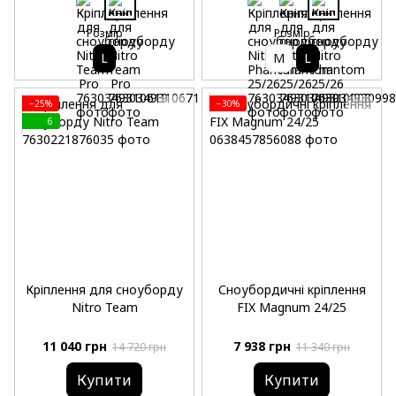
Розмір
Розмір
L
M
L
−25%
−30%
6
Кріплення для сноуборду
Сноубордичні кріплення
Nitro Team
FIX Magnum 24/25
11 040 грн
7 938 грн
14 720 грн
11 340 грн
Купити
Купити