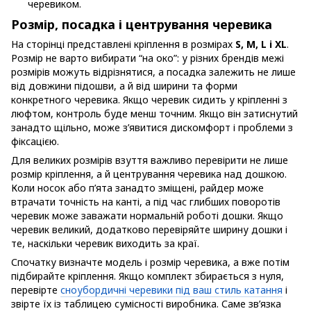
черевиком.
Розмір, посадка і центрування черевика
На сторінці представлені кріплення в розмірах
S, M, L і XL
.
Розмір не варто вибирати “на око”: у різних брендів межі
розмірів можуть відрізнятися, а посадка залежить не лише
від довжини підошви, а й від ширини та форми
конкретного черевика. Якщо черевик сидить у кріпленні з
люфтом, контроль буде менш точним. Якщо він затиснутий
занадто щільно, може з’явитися дискомфорт і проблеми з
фіксацією.
Для великих розмірів взуття важливо перевірити не лише
розмір кріплення, а й центрування черевика над дошкою.
Коли носок або п’ята занадто зміщені, райдер може
втрачати точність на канті, а під час глибших поворотів
черевик може заважати нормальній роботі дошки. Якщо
черевик великий, додатково перевіряйте ширину дошки і
те, наскільки черевик виходить за краї.
Спочатку визначте модель і розмір черевика, а вже потім
підбирайте кріплення. Якщо комплект збирається з нуля,
перевірте
сноубордичні черевики під ваш стиль катання
і
звірте їх із таблицею сумісності виробника. Саме зв’язка