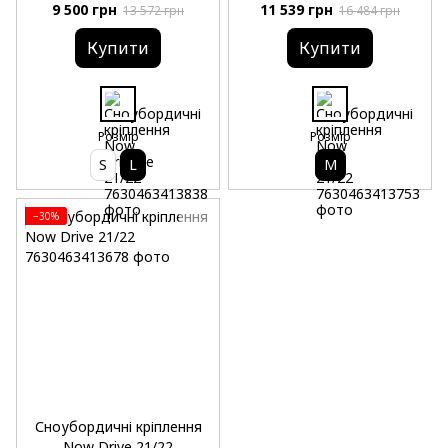
9 500 грн
11 539 грн
13 572 грн
16 484 грн
Купити
Купити
Розмір
Розмір
S
L
M
−30%
Сноубордичні кріплення
Now Drive 21/22