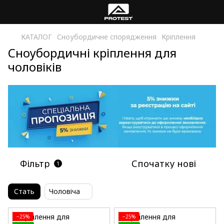
КАТАЛОГ
Сноубордичне спорядження
Кріплення
Сноубордичні кріплення для
чоловіків
Фільтр
Спочатку нові
1
Стать
Чоловіча
−25%
−25%