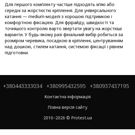
Для першого комплекту частіше підходять м’які або
середні за жорсткістю кріплення. Для універсального
катання — medium-моделі з хорошою підтримкою і
комфортною фіксацією. Для фрірайду, швидкості та
точнішого контролю варто звертати увагу на жорсткіші
варіанти. У будь-якому разі фінальний вибір робиться за
розміром черевика, посадкою в кріпленні, центруванням
над дошкою, стилем катання, системою фіксації і рівнем
підготовки.
+380443333034
+380995432595
+380937437195
Контактна інформація
Повна версія сайту
2010–2026 © Protest.ua