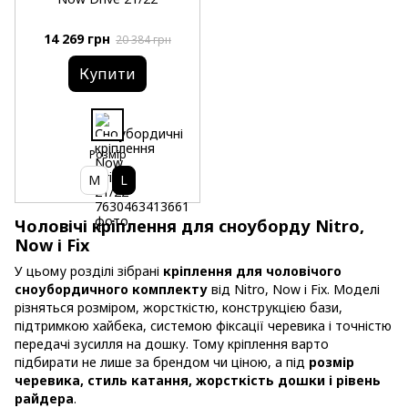
14 269 грн
20 384 грн
Купити
Розмір
M
L
Чоловічі кріплення для сноуборду Nitro,
Now і Fix
У цьому розділі зібрані
кріплення для чоловічого
сноубордичного комплекту
від Nitro, Now і Fix. Моделі
різняться розміром, жорсткістю, конструкцією бази,
підтримкою хайбека, системою фіксації черевика і точністю
передачі зусилля на дошку. Тому кріплення варто
підбирати не лише за брендом чи ціною, а під
розмір
черевика, стиль катання, жорсткість дошки і рівень
райдера
.