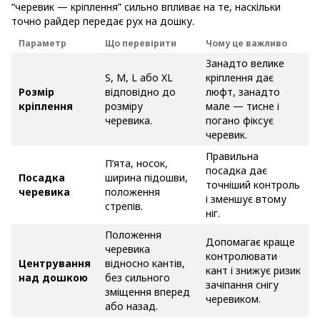
“черевик — кріплення” сильно впливає на те, наскільки
точно райдер передає рух на дошку.
Параметр
Що перевірити
Чому це важливо
Занадто велике
S, M, L або XL
кріплення дає
Розмір
відповідно до
люфт, занадто
кріплення
розміру
мале — тисне і
черевика.
погано фіксує
черевик.
Правильна
П’ята, носок,
посадка дає
Посадка
ширина підошви,
точніший контроль
черевика
положення
і зменшує втому
стрепів.
ніг.
Положення
Допомагає краще
черевика
контролювати
Центрування
відносно кантів,
кант і знижує ризик
над дошкою
без сильного
зачіпання снігу
зміщення вперед
черевиком.
або назад.