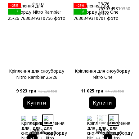
−25%
−25%
6
6
Кріплення для сноуборду
Кріплення для сноуборду
Nitro Rambler 25/26
Nitro One
9 923 грн
11 025 грн
13 230 грн
14 700 грн
Купити
Купити
Розмір
Розмір
M
L
M
L