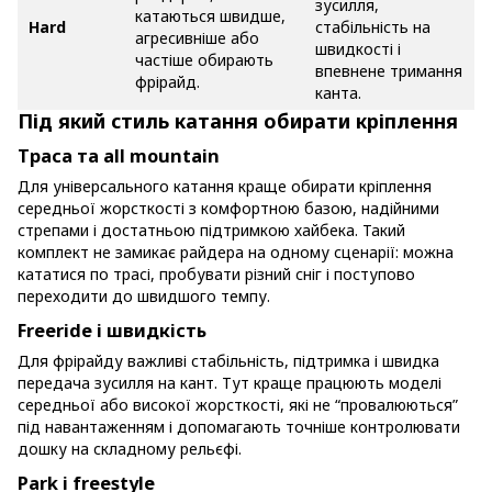
зусилля,
катаються швидше,
Hard
стабільність на
агресивніше або
швидкості і
частіше обирають
впевнене тримання
фрірайд.
канта.
Під який стиль катання обирати кріплення
Траса та all mountain
Для універсального катання краще обирати кріплення
середньої жорсткості з комфортною базою, надійними
стрепами і достатньою підтримкою хайбека. Такий
комплект не замикає райдера на одному сценарії: можна
кататися по трасі, пробувати різний сніг і поступово
переходити до швидшого темпу.
Freeride і швидкість
Для фрірайду важливі стабільність, підтримка і швидка
передача зусилля на кант. Тут краще працюють моделі
середньої або високої жорсткості, які не “провалюються”
під навантаженням і допомагають точніше контролювати
дошку на складному рельєфі.
Park і freestyle