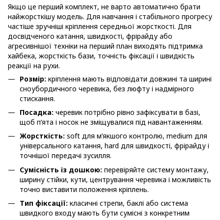
Якщо це перший комплект, не варто автоматично брати
найжорсткішу модель. Для навчання і стабільного прогресу
частіше зручніші кріплення середньої жорсткості. Для
досвідченого катання, швидкості, фрірайду або
агресивнішої техніки на перший план виходять підтримка
хайбека, жорсткість бази, точність фіксації і швидкість
реакції на рухи.
Розмір:
кріплення мають відповідати довжині та ширині
сноубордичного черевика, без люфту і надмірного
стискання.
Посадка:
черевик потрібно рівно зафіксувати в базі,
щоб п’ята і носок не зміщувалися під навантаженням.
Жорсткість:
soft для м’якшого контролю, medium для
універсального катання, hard для швидкості, фрірайду і
точнішої передачі зусилля.
Сумісність із дошкою:
перевіряйте систему монтажу,
ширину стійки, кути, центрування черевика і можливість
точно виставити положення кріплень.
Тип фіксації:
класичні стрепи, баклі або система
швидкого входу мають бути сумісні з конкретним