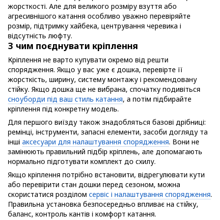
жорсткості. Але для великого розміру взуття або
агресивнішого катання особливо уважно перевіряйте
розмір, підтримку хайбека, центрування черевика і
відсутність люфту.
З чим поєднувати кріплення
Кріплення не варто купувати окремо від решти
спорядження. Якщо у вас уже є дошка, перевірте її
жорсткість, ширину, систему монтажу і рекомендовану
стійку. Якщо дошка ще не вибрана, спочатку подивіться
сноуборди під ваш стиль катання
, а потім підбирайте
кріплення під конкретну модель.
Для першого виїзду також знадобляться базові дрібниці:
ремінці, інструменти, запасні елементи, засоби догляду та
інші
аксесуари для налаштування спорядження
. Вони не
замінюють правильний підбір кріплень, але допомагають
нормально підготувати комплект до схилу.
Якщо кріплення потрібно встановити, відрегулювати кути
або перевірити стан дошки перед сезоном, можна
скористатися розділом
сервіс і налаштування спорядження
.
Правильна установка безпосередньо впливає на стійку,
баланс, контроль кантів і комфорт катання.