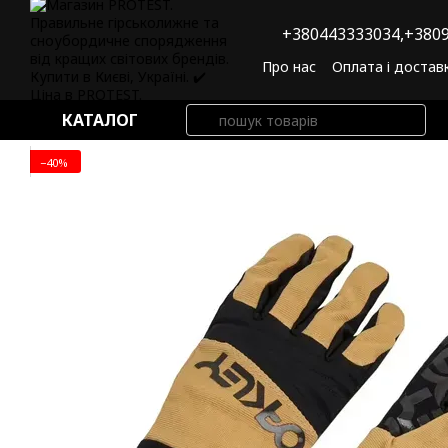
Перейти до основного контенту
+380443333034,
+3809
Про нас
Оплата і достав
Угода користувача
По
КАТАЛОГ
−40%