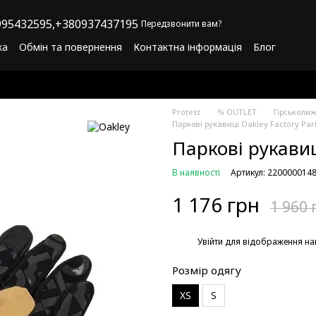
95432595,
+380937437195
Передзвонити вам?
ка
Обмін та повернення
Контактна інформація
Блог
літика конфіденційності
Програма лояльності
Protest
% OUTLET
Гірськоли
Паркові рукавиці Oakley Factory Par
Паркові рукавиц
В наявності
Артикул: 220000014
1 176 грн
1 960 
%
Увійти
для відображення на
Розмір одягу
XS
S