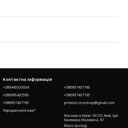
Контактна інформація
+380443333034
+380937437195
+380995432595
+380937437195
+380937437195
protest.coreshop@gmail.com
Передзвонити вам?
Магазин в Києві: 03150, Київ, вул.
Казимира Малевича, 87
Мапа проїзду