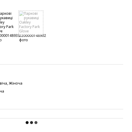
віча, Жіноча
ча