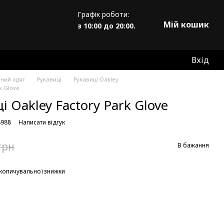
Графік роботи:
Мій кошик
з 10:00 до 20:00.
Вхід
жний одяг
Рукавиці
Рукавиці Oakley
k Glove
і Oakley Factory Park Glove
8988
Написати відгук
грн
В бажання
копичувальної знижки