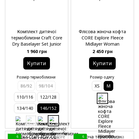
Комплект дитячої
Флісова жіноча кофта
термобілизни Craft Core
CORE Explore Fleece
Dry Baselayer Set Junior
Midlayer Woman
1 960 грн
2 450 грн
Купити
Купити
Розмір термобілизни
Розмір одягу
86/92
98/104
XS
M
110/116
122/128
134/140
146/152
6
6