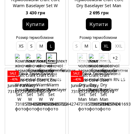
Warm Baselayer Set W
Dry Baselayer Set Man
3 430 грн
2 695 грн
Купити
Купити
Розмір термобілизни
Розмір термобілизни
XS
S
M
L
S
M
L
XL
XXL
+2
SALE
SALE
−40%
−40%