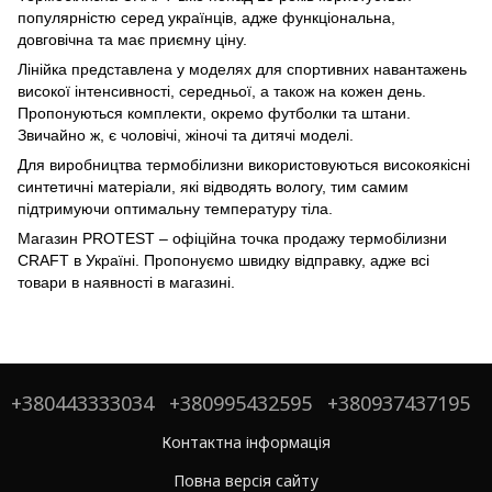
популярністю серед українців, адже функціональна,
довговічна та має приємну ціну.
Лінійка представлена у моделях для спортивних навантажень
високої інтенсивності, середньої, а також на кожен день.
Пропонуються комплекти, окремо футболки та штани.
Звичайно ж, є чоловічі, жіночі та дитячі моделі.
Для виробництва термобілизни використовуються високоякісні
синтетичні матеріали, які відводять вологу, тим самим
підтримуючи оптимальну температуру тіла.
Магазин
PROTEST
–
офіційна точка продажу термобілизни
CRAFT
в Україні. Пропонуємо швидку відправку, адже всі
товари в наявності в магазині.
+380443333034
+380995432595
+380937437195
Контактна інформація
Повна версія сайту