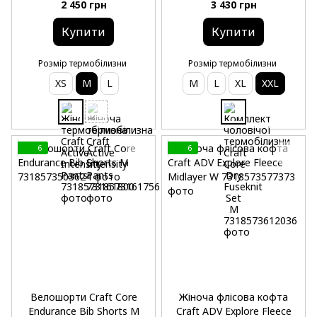
2 450 грн
3 430 грн
Купити
Купити
Розмір термобілизни
Розмір термобілизни
XS
M
L
M
L
XL
XXL
6
6
Велошорти Craft Core
Жіноча флісова кофта
Endurance Bib Shorts M
Craft ADV Explore Fleece