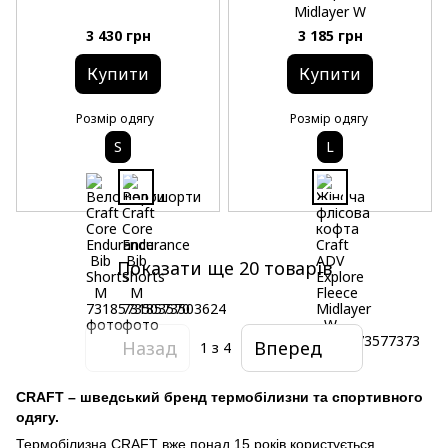
Midlayer W
3 430 грн
3 185 грн
Купити
Купити
Розмір одягу
Розмір одягу
S
L
Показати ще 20 товарів
Назад
Вперед
1
з 4
CRAFT
–
шведський бренд термобілизни та спортивного
одягу.
Термобілизна
CRAFT
вже понад 15 років користується