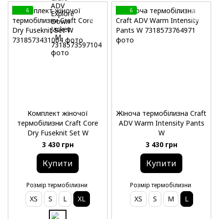
6
6
Комплект жіночої
Жіноча термобілизна Craft
термобілизни Craft Core
ADV Warm Intensity Pants
Dry Fuseknit Set W
W
3 430 грн
3 430 грн
Купити
Купити
Розмір термобілизни
Розмір термобілизни
XS
S
L
XL
XS
S
M
L