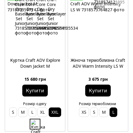
Куртка Craft ADV Explore
Жіноча термобілизна Craft
Down Jacket M
ADV Warm Intensity LS W
15 680 грн
3 675 грн
Купити
Купити
Розмір одягу
Розмір термобілизни
S
M
L
XL
XXL
XS
S
M
L