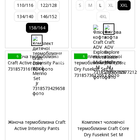
110/116
122/128
S
M
L
XL
XXL
134/140
146/152
4XL
158/164
6
6
Жіноча термобілизна Craft
Комплект чоловічої
Active Intensity Pants
термобілизни Craft Core
Dry Fuseknit Set M