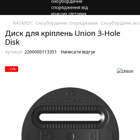
КАТАЛОГ
Сноубордичне спорядження
Сноубордичні акс
Диск для кріплень Union 3-Hole
Disk
Артикул:
2200000113351
Написати відгук
−15%