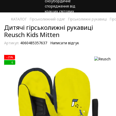
КАТАЛОГ
Гірськолижний одяг
Гірськолижні рукавиці
Гір
Дитячі гірськолижні рукавиці
Reusch Kids Mitten
Артикул:
4060485357637
Написати відгук
−25%
6