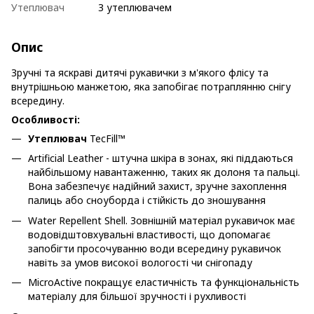
Утеплювач
З утеплювачем
Опис
Зручні та яскраві дитячі рукавички з м'якого флісу та
внутрішньою манжетою, яка запобігає потраплянню снігу
всередину.
Особливості:
Утеплювач
TecFill™
Artificial Leather - штучна шкіра в зонах, які піддаються
найбільшому навантаженню, таких як долоня та пальці.
Вона забезпечує надійний захист, зручне захоплення
палиць або сноуборда і стійкість до зношування
Water Repellent Shell. Зовнішній матеріал рукавичок має
водовідштовхувальні властивості, що допомагає
запобігти просочуванню води всередину рукавичок
навіть за умов високої вологості чи снігопаду
MicroActive покращує еластичність та функціональність
матеріалу для більшої зручності і рухливості