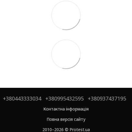
+380443333034
+380995432595
+380937437195
Контактна інформація
Повна версія сайту
2010–2026 © Protest.ua