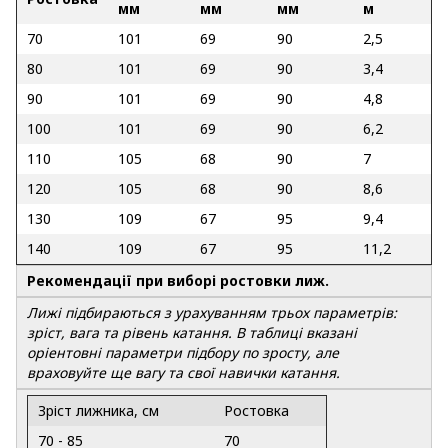
мм
мм
мм
м
70
101
69
90
2,5
80
101
69
90
3,4
90
101
69
90
4,8
100
101
69
90
6,2
110
105
68
90
7
120
105
68
90
8,6
130
109
67
95
9,4
140
109
67
95
11,2
Рекомендації при виборі ростовки лиж.
Лижі підбираються з урахуванням трьох параметрів:
зріст, вага та рівень катання. В таблиці вказані
оріентовні параметри підбору по зросту, але
враховуйте ще вагу та свої навички катання.
Зріст лижника, см
Ростовка
70 - 85
70