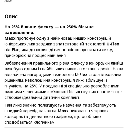
лиж
Опис
На 25% більше флексу — на 250% більше
задоволення.
Maxx
пропонує одну з найінноваційніших конструкцій
юніорських лиж завдяки запатентованій технології
U-Flex
від Elan, яка дозволяє дітям повністю прогинати лижу,
прискорюючи процес навчання.
Забезпечення правильного рівня флексу в юніорській лінійці
лиж було одним із найбільших викликів останніх років. Наша
відзначена нагородами технологія
U-Flex
стала ідеальним
рішенням. Революційна конструкція лижі збільшує її
гнучкість на 25%. У поєднанні зі спеціально розробленими
лижними черевиками з м’якших і більш гнучких пластиків це
створює ідеальний дитячий комплект.
Такі лижі значно полегшують навчання та забезпечують
швидкий перехід на канти.
Maxx
виконані в яскравих
кольорах і з динамічною графікою, що особливо
сподобається хлопчикам.