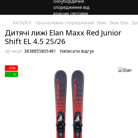
КАТАЛОГ
Гірськолижне спорядження
Лижі
Лижі Elan
Дит
Дитячі лижі Elan Maxx Red Junior
Shift EL 4.5 25/26
Артикул:
3838855805481
Написати відгук
−25%
6