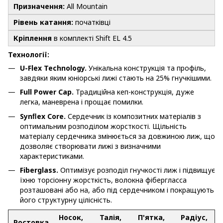
Призначення:
All Mountain
Рівень катання:
початківці
Кріплення
в комплекті Shift EL 4.5
Технології:
U-Flex Technology.
Унікальна конструкція та профіль,
завдяки яким юніорські лижі стають на 25% гнучкішими.
Full Power Cap.
Традиційна кеп-конструкція, дуже
легка, маневрена і прощає помилки.
Synﬂex Core.
Сердечник із композитних матеріалів з
оптимальним розподілом жорсткості. Щільність
матеріалу сердечника змінюється за довжиною лиж, що
дозволяє створювати лижі з визначними
характеристиками.
Fiberglass.
Оптимізує розподіл гнучкості лиж і підвищує
їхню торсіонну жорсткість, волокна фібергласса
розташовані або на, або під сердечником і покращують
його структурну цілісність.
Носок,
Талія,
П'ятка,
Радіус,
Ростовка