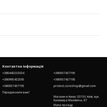
Контактна інформація
+380443333034
+380937437195
+380995432595
+380937437195
+380937437195
protest.coreshop@gmail.com
Передзвонити вам?
Магазин в Києві: 03150, Київ, вул.
Казимира Малевича, 87
Мапа проїзду