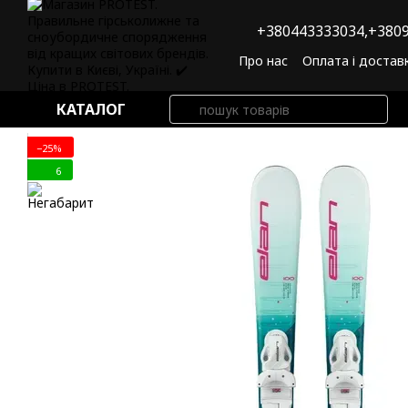
Перейти до основного контенту
+380443333034,
+3809
Про нас
Оплата і достав
Угода користувача
По
КАТАЛОГ
−25%
6