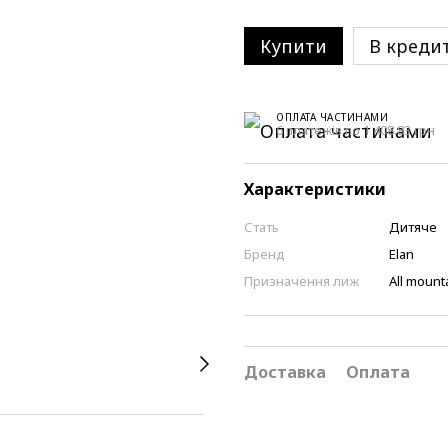
Купити
В креди
ОПЛАТА ЧАСТИНАМИ
6 платежів по 1 408.83 грн
Характеристики
Стать
Дитяче
Бренд
Elan
Призначення лиж
All mount
Доставка
Оплата