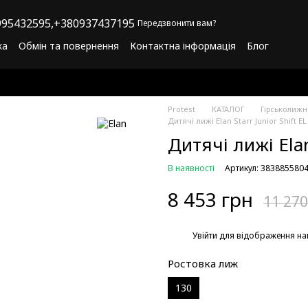
95432595,
+380937437195
Передзвонити вам?
ка
Обмін та повернення
Контактна інформація
Блог
літика конфіденційності
Програма лояльності
Protest
КАТАЛОГ
Гірськолиж
Дитячі лижі Elan Starr Junior Shift EL 
Дитячі лижі Elan
В наявності
Артикул: 383885580
8 453 грн
11 270
%
Увійти
для відображення на
Ростовка лиж
130