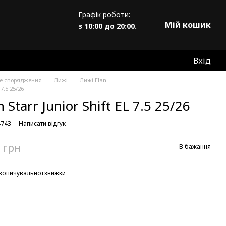
Графік роботи:
Мій кошик
з 10:00 до 20:00.
Вхід
не спорядження
Лижі
Лижі Elan
7.5 25/26
 Starr Junior Shift EL 7.5 25/26
4743
Написати відгук
 грн
В бажання
копичувальної знижки