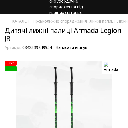
КАТАЛОГ
Гірськолижне спорядження
Лижні палиці
Лижн
Дитячі лижні палиці Armada Legion
JR
Артикул:
0842339249954
Написати відгук
−25%
6