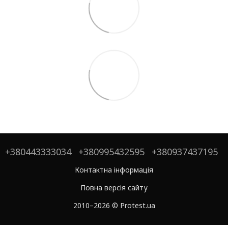
+380443333034
+380995432595
+380937437195
Контактна інформація
Повна версія сайту
2010–2026 © Protest.ua