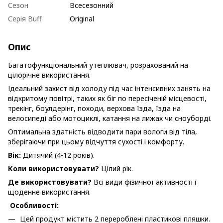
Сезон
Всесезонний
Серія Buff
Original
Опис
Багатофункціональний утеплювач, розрахований на
цілорічне використання.
Ідеальний захист від холоду під час інтенсивних занять на
відкритому повітрі, таких як біг по пересіченій місцевості,
трекінг, боулдерінг, походи, верхова їзда, їзда на
велосипеді або мотоциклі, катання на лижах чи сноуборді.
Оптимальна здатність відводити пари вологи від тіла,
зберігаючи при цьому відчуття сухості і комфорту.
Вік:
Дитячий (4-12 років).
Коли використовувати?
Цілий рік.
Де використовувати?
Всі види фізичної активності і
щоденне використання.
Особливості:
Цей продукт містить 2 перероблені пластикові пляшки.