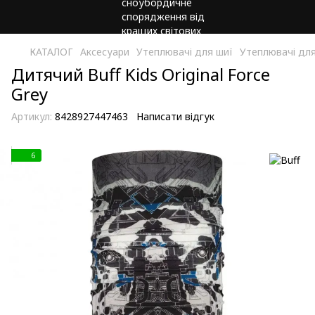
КАТАЛОГ
Аксесуари
Утеплювачі для шиї
Утеплювачі для
Дитячий Buff Kids Original Force
Grey
Артикул:
8428927447463
Написати відгук
6