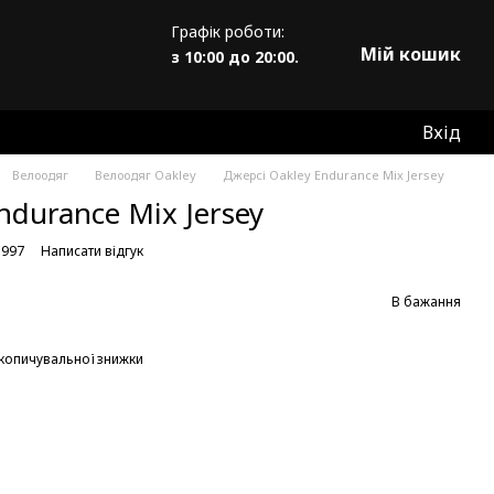
Графік роботи:
Мій кошик
з 10:00 до 20:00.
Вхід
Велоодяг
Велоодяг Oakley
Джерсі Oakley Endurance Mix Jersey
ndurance Mix Jersey
1997
Написати відгук
В бажання
копичувальної знижки