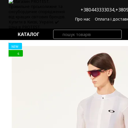
Перейти до основного контенту
+380443333034,
+3809
Про нас
Оплата і достав
Угода користувача
По
КАТАЛОГ
NEW
6