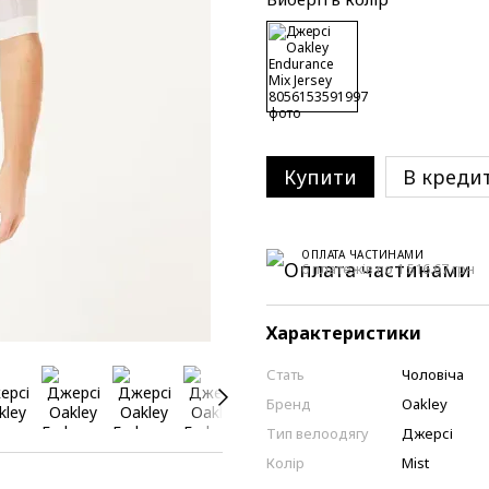
Купити
В креди
ОПЛАТА ЧАСТИНАМИ
6 платежів по 1 516.67 грн
Характеристики
Стать
Чоловіча
Бренд
Oakley
Тип велоодягу
Джерсі
Колір
Mist