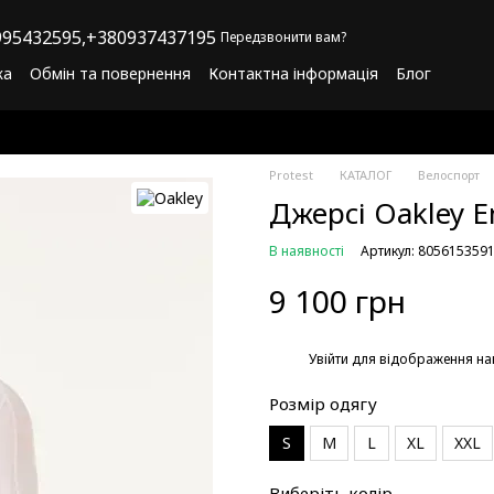
95432595,
+380937437195
Передзвонити вам?
ка
Обмін та повернення
Контактна інформація
Блог
літика конфіденційності
Програма лояльності
Protest
КАТАЛОГ
Велоспорт
Джерсі Oakley E
В наявності
Артикул: 805615359
9 100 грн
%
Увійти
для відображення на
Розмір одягу
S
M
L
XL
XXL
Виберіть колір