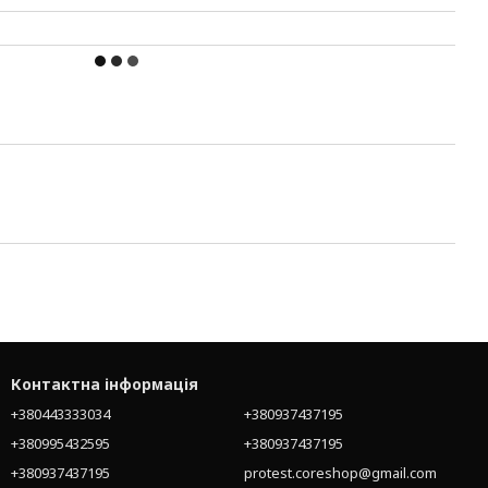
Контактна інформація
+380443333034
+380937437195
+380995432595
+380937437195
+380937437195
protest.coreshop@gmail.com