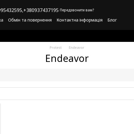
95432595,
+380937437195
Передзвонити вам?
ка
Обмін та повернення
Контактна інформація
Блог
літика конфіденційності
Програма лояльності
Protest
Endeavor
Endeavor