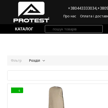
Перейти до основного контенту
+380443333034,
+3809
Про нас
Оплата і достав
Угода користувача
По
КАТАЛОГ
Фільтр
Розділ
6