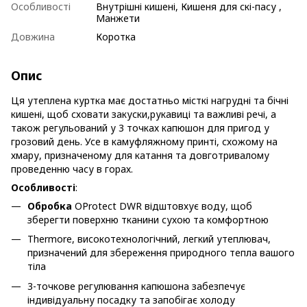
Особливості
Внутрішні кишені, Кишеня для скі-пасу ,
Манжети
Довжина
Коротка
Опис
Ця утеплена куртка має достатньо місткі нагрудні та бічні
кишені, щоб сховати закуски,рукавиці та важливі речі, а
також регульований у 3 точках капюшон для пригод у
грозовий день. Усе в камуфляжному принті, схожому на
хмару, призначеному для катання та довготривалому
проведенню часу в горах.
Особливості
:
Обробка
OProtect DWR відштовхує воду, щоб
зберегти поверхню тканини сухою та комфортною
Thermore, високотехнологічний, легкий утеплювач,
призначений для збереження природного тепла вашого
тіла
3-точкове регулювання капюшона забезпечує
індивідуальну посадку та запобігає холоду