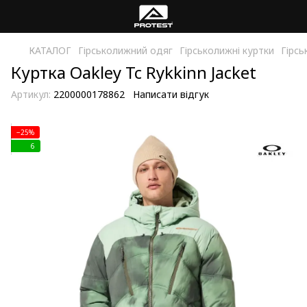
КАТАЛОГ
Гірськолижний одяг
Гірськолижні куртки
Гірсь
Куртка Oakley Tc Rykkinn Jacket
Артикул:
2200000178862
Написати відгук
−25%
6