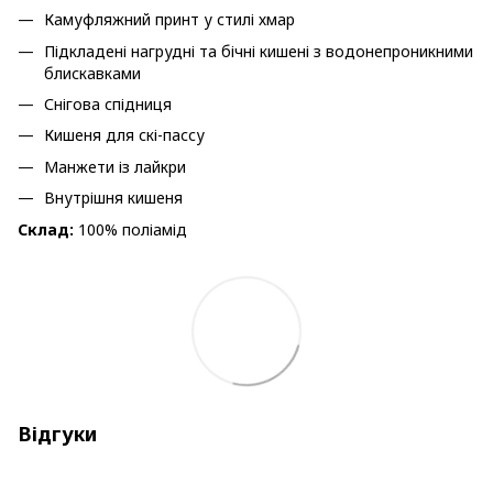
Камуфляжний принт у стилі хмар
Підкладені нагрудні та бічні кишені з водонепроникними
блискавками
Снігова спідниця
Кишеня для скі-пассу
Манжети із лайкри
Внутрішня кишеня
Склад:
100% поліамід
Відгуки