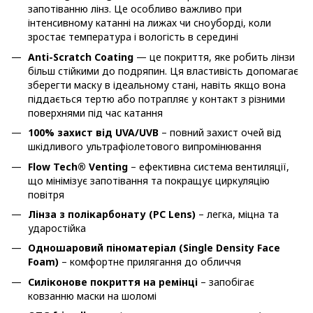
запотіванню лінз. Це особливо важливо при
інтенсивному катанні на лижах чи сноуборді, коли
зростає температура і вологість в середині
Anti-Scratch Coating
— це покриття, яке робить лінзи
більш стійкими до подряпин. Ця властивість допомагає
зберегти маску в ідеальному стані, навіть якщо вона
піддається тертю або потрапляє у контакт з різними
поверхнями під час катання
100% захист від UVA/UVB
– повний захист очей від
шкідливого ультрафіолетового випромінювання
Flow Tech® Venting
– ефективна система вентиляції,
що мінімізує запотівання та покращує циркуляцію
повітря
Лінза з полікарбонату (PC Lens)
– легка, міцна та
ударостійка
Одношаровий піноматеріал (Single Density Face
Foam)
– комфортне прилягання до обличчя
Силіконове покриття на ремінці
– запобігає
ковзанню маски на шоломі