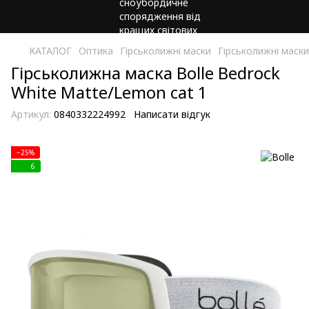
КАТАЛОГ
Оптика
Гірськолижні маски
Гірськолижні маски
Гірськолижна маска Bolle Bedrock
White Matte/Lemon cat 1
Артикул:
0840332224992
Написати відгук
−25%
6