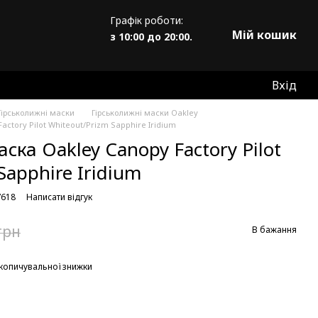
Графік роботи:
Мій кошик
з 10:00 до 20:00.
Вхід
Гірськолижні маски
Гірськолижні маски Oakley
ctory Pilot Whiteout/Prizm Sapphire Iridium
ска Oakley Canopy Factory Pilot
Sapphire Iridium
7618
Написати відгук
грн
В бажання
копичувальної знижки