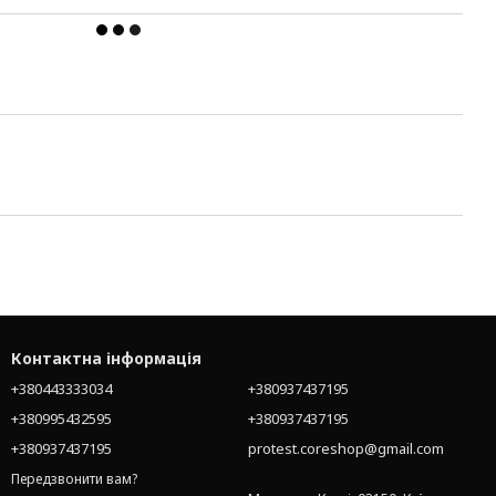
Контактна інформація
+380443333034
+380937437195
+380995432595
+380937437195
+380937437195
protest.coreshop@gmail.com
Передзвонити вам?