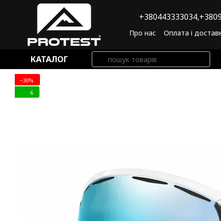
Перейти до основного контенту
+380443333034,
+3809
Про нас
Оплата і достав
Угода користувача
По
КАТАЛОГ
−30%
6