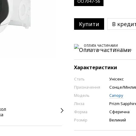
OO7047-56
Купити
В креди
ОПЛАТА ЧАСТИНАМИ
6 платежів по 1 131.83 грн
Характеристики
Стать
Унісекс
Призначення
Сонце/Мінлива
Модель
Canopy
Лінза
Prizm Sapphire
Форма
Сферична
Розмір
Великий