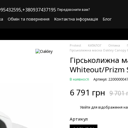
95432595,
+380937437195
Передзвонити вам?
ка
Обмін та повернення
Контактна інформація
Блог
літика конфіденційності
Програма лояльності
Protest
КАТАЛОГ
Оптика
Гірськолижна маска Oakley Canopy Fa
Гірськолижна ма
Whiteout/Prizm 
В наявності
Артикул: 220000004
6 791 грн
9 701 
%
Увійти
для відображення на
Артикул