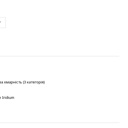
т
 хмарність (3 категорія)
 Iridium