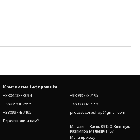
Контактна інформація
+380443333034
+380937437195
+380995432595
+380937437195
+380937437195
protest.coreshop@gmail.com
Передзвонити вам?
Магазин в Києві: 03150, Київ, вул.
Казимира Малевича, 87
Мапа проїзду