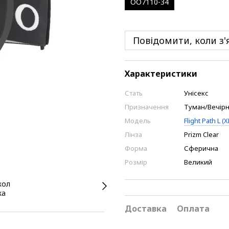
OO7110-34
Повідомити, коли з'
Характеристики
Стать
Унісекс
Призначення
Туман/Вечірнє
Модель
Flight Path L (X
Лінза
Prizm Clear
Форма
Сферична
Розмір
Великий
Доставка
Оплата