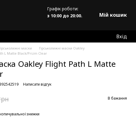
Графік роботи:
Мій кошик
з 10:00 до 20:00.
Вхід
Гірськолижні маски
Гірськолижні маски Oakley
th L Matte Black/Prizm Clear
ска Oakley Flight Path L Matte
r
8392542519
Написати відгук
грн
В бажання
копичувальної знижки