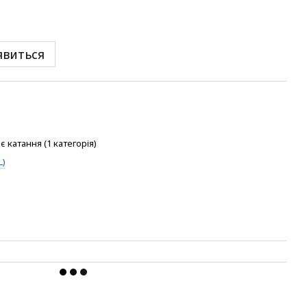
явиться
 катання (1 категорія)
L)