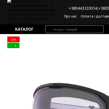
Перейти до основного контенту
+380443333034,
+3809
Про нас
Оплата і достав
Угода користувача
По
КАТАЛОГ
−25%
6